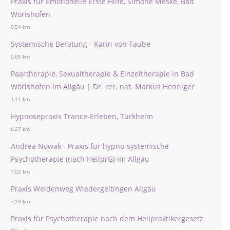
Praxis für Emotionelle Erste Hilfe, Simone Meske, Bad
Wörishofen
0,54 km
Systemische Beratung - Karin von Taube
0,65 km
Paartherapie, Sexualtherapie & Einzeltherapie in Bad
Wörishofen im Allgäu | Dr. rer. nat. Markus Henniger
1,11 km
Hypnosepraxis Trance-Erleben, Türkheim
6,27 km
Andrea Nowak - Praxis für hypno-systemische
Psychotherapie (nach HeilprG) im Allgäu
7,02 km
Praxis Weidenweg Wiedergeltingen Allgäu
7,19 km
Praxis für Psychotherapie nach dem Heilpraktikergesetz