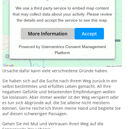
We use a third party service to embed map content
that may collect data about your activity. Please review
the details and accept the service to see this map.
More Information
Accept
Powered by
Usercentrics Consent Management
Platform
Wie wichtig es ist Freude am Leben zu haben und sich
mental wohl zu fühlen wissen wir erst, wenn Teile davon in
unserem Lebensalltag nicht mehr vorhanden sind. Die
Ursache dafür kann viele verschiedene Gründe haben.
Sie haben sich auf die Suche nach Ihrem Weg zurück in ein
selbst bestimmtes und erfülltes Leben gemacht. All Ihre
negativen Gefühle und belastenden Empfindungen wollen
Sie loslassen. Aber immer wieder ist der Weg versperrt oder
es tun sich Abgründe auf, die Sie alleine nicht meistern
können. Gerne reiche ich Ihnen meine Hand und begleite Sie
auf diesen schwierigen Passagen.
Gehen Sie mit Mut und Vertrauen Ihren Weg auf die