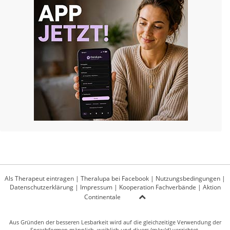
Als Therapeut eintragen
|
Theralupa bei Facebook
|
Nutzungsbedingungen
|
Datenschutzerklärung
|
Impressum
|
Kooperation Fachverbände
|
Aktion
Continentale
Aus Gründen der besseren Lesbarkeit wird auf die gleichzeitige Verwendung der
Sprachformen männlich, weiblich und divers (m/w/d) verzichtet.