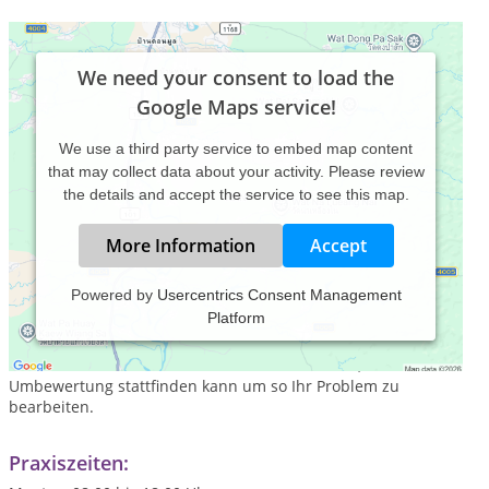
We need your consent to load the
Google Maps service!
We use a third party service to embed map content
that may collect data about your activity. Please review
the details and accept the service to see this map.
More Information
Accept
Powered by
Usercentrics Consent Management
Platform
Hypnose kann Ihnen helfen, Ihre Ziele zu erreichen. Ich
arbeite Ursachenorientiert, das heißt wir gehen gemeinsam
auf die Suche nach der Ursache Ihres Problems, damit eine
Umbewertung stattfinden kann um so Ihr Problem zu
bearbeiten.
Praxiszeiten: