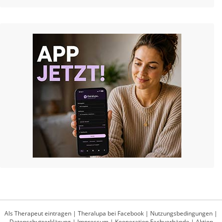
Als Therapeut eintragen
|
Theralupa bei Facebook
|
Nutzungsbedingungen
|
Datenschutzerklärung
|
Impressum
|
Kooperation Fachverbände
|
Aktion