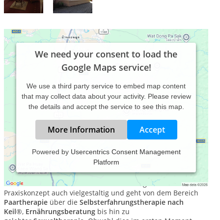
We need your consent to load the
Google Maps service!
We use a third party service to embed map content
that may collect data about your activity. Please review
the details and accept the service to see this map.
More Information
Accept
Powered by
Usercentrics Consent Management
Platform
Das Leben ist veränderlich und so sind es auch unsere
einzelnen Lebensabschnitte. In meiner Praxisarbeit begleite
ich Sie durch diese Vielfalt an Veränderungen. Daher ist mein
Praxiskonzept auch vielgestaltig und geht von dem Bereich
Paartherapie
über die
Selbsterfahrungstherapie nach
Keil
®,
Ernährungsberatung
bis hin zu