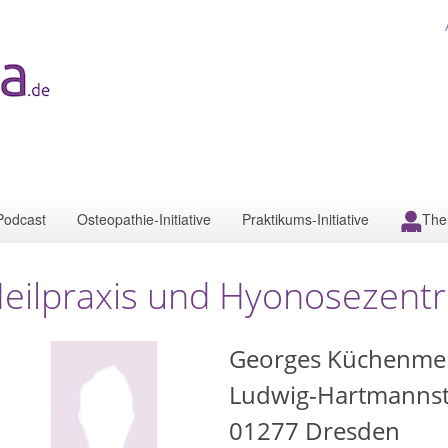
Podcast
Osteopathie-Initiative
Praktikums-Initiative
The
eilpraxis und Hyonosezent
Georges Küchenmei
Ludwig-Hartmannst
01277
Dresden