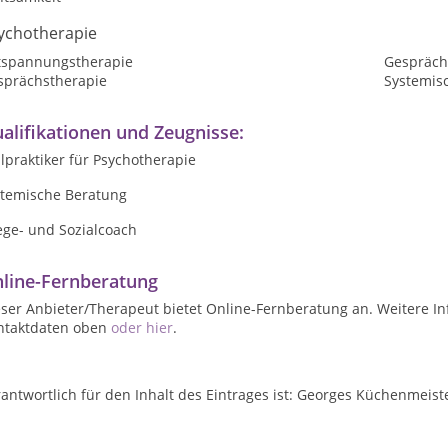
ychotherapie
tspannungstherapie
Gespräch
sprächstherapie
Systemis
alifikationen und Zeugnisse:
lpraktiker für Psychotherapie
stemische Beratung
ege- und Sozialcoach
line-Fernberatung
ser Anbieter/Therapeut bietet Online-Fernberatung an. Weitere In
ntaktdaten oben
oder hier
.
antwortlich für den Inhalt des Eintrages ist: Georges Küchenmeist