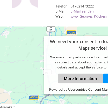
Telefon:
017621473222
E-Mail:
E-Mail senden
Web:
www.Georges-Küchenm
We need your consent to lo
Maps service!
We use a third party service to embe
may collect data about your activity.
details and accept the service to
More Information
Powered by
Usercentrics Consent Ma
istungsspektrum:
ychologische Beratung
htsamkeit