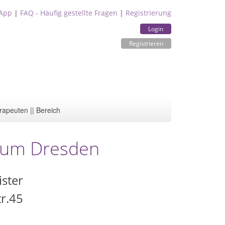
App
|
FAQ - Häufig gestellte Fragen
|
Registrierung
Login
Registrieren
rapeuten || Bereich
rum Dresden
ster
r.45