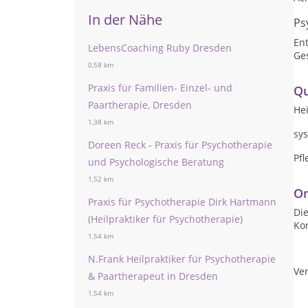
In der Nähe
Ps
En
LebensCoaching Ruby Dresden
Ge
0,58 km
Praxis für Familien- Einzel- und
Qu
Paartherapie, Dresden
Hei
1,38 km
sy
Doreen Reck - Praxis für Psychotherapie
Pfl
und Psychologische Beratung
1,52 km
On
Praxis für Psychotherapie Dirk Hartmann
Die
(Heilpraktiker für Psychotherapie)
Ko
1,54 km
N.Frank Heilpraktiker für Psychotherapie
Ver
& Paartherapeut in Dresden
1,54 km