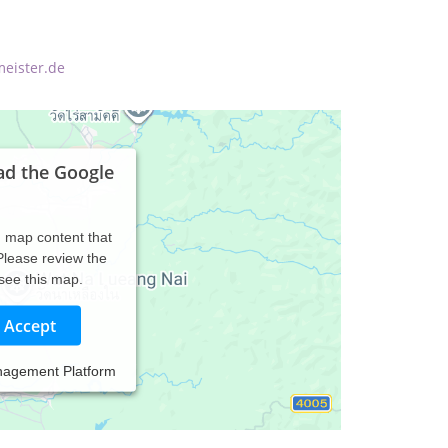
eister.de
ad the Google
d map content that
 Please review the
 see this map.
Accept
nagement Platform