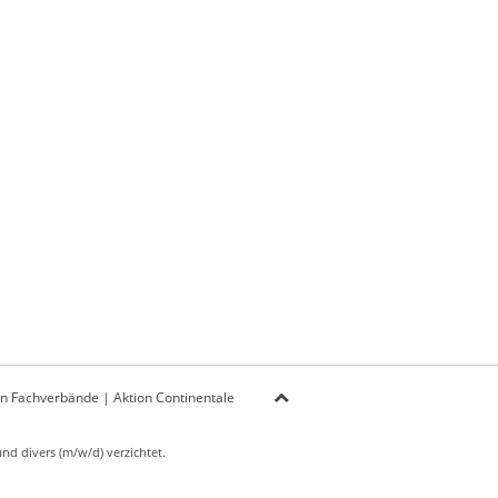
on Fachverbände
|
Aktion Continentale
d divers (m/w/d) verzichtet.