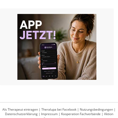
Als Therapeut eintragen
|
Theralupa bei Facebook
|
Nutzungsbedingungen
|
Datenschutzerklärung
|
Impressum
|
Kooperation Fachverbände
|
Aktion