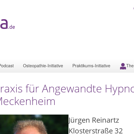
Podcast
Osteopathie-Initiative
Praktikums-Initiative
The
raxis für Angewandte Hypno
eckenheim
Jürgen Reinartz
Klosterstraße 32