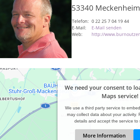
53340
Meckenheim
Telefon:
0 22 25 7 04 19 44
E-Mail:
E-Mail senden
Web:
http://www.burnoutze
We need your consent to lo
Maps service!
We use a third party service to embe
may collect data about your activity.
details and accept the service to
More Information