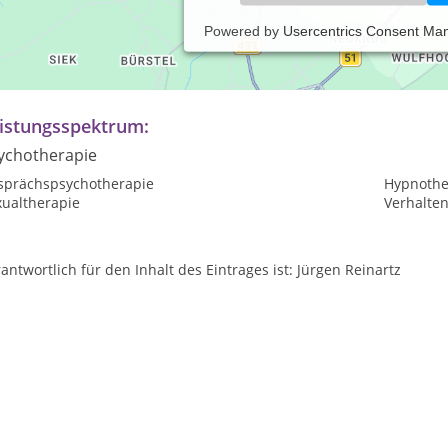
Powered by
Usercentrics Consent Ma
axiszeiten:
ch telefonischer Vereinbarung
istungsspektrum:
ychotherapie
sprächspsychotherapie
Hypnothe
xualtherapie
Verhalte
antwortlich für den Inhalt des Eintrages ist: Jürgen Reinartz