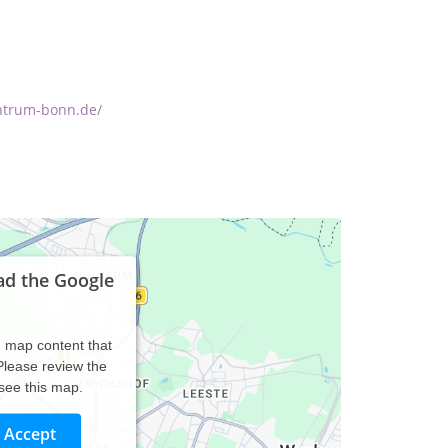
ntrum-bonn.de/
ad the Google
d map content that
 Please review the
 see this map.
Accept