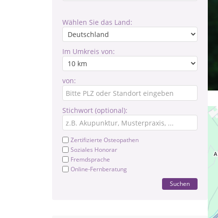
Wählen Sie das Land:
Im Umkreis von:
von:
Stichwort (optional):
Zertifizierte Osteopathen
Soziales Honorar
Fremdsprache
Online-Fernberatung
Suchen