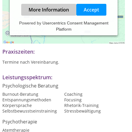
More Information
Accept
Powered by
Usercentrics Consent Management
Platform
Focusing-Beratung, Ganzheitliches Stimmcoaching, Arbeit am
Atem
Praxiszeiten:
Termine nach Vereinbarung.
Leistungsspektrum:
Psychologische Beratung
Burnout-Beratung
Coaching
Entspannungsmethoden
Focusing
Körpersprache
Rhetorik-Training
Selbstbewusstseinstraining
Stressbewältigung
Psychotherapie
Atemtherapie