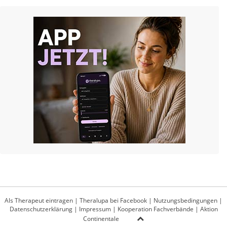
Als Therapeut eintragen
|
Theralupa bei Facebook
|
Nutzungsbedingungen
|
Datenschutzerklärung
|
Impressum
|
Kooperation Fachverbände
|
Aktion
Continentale