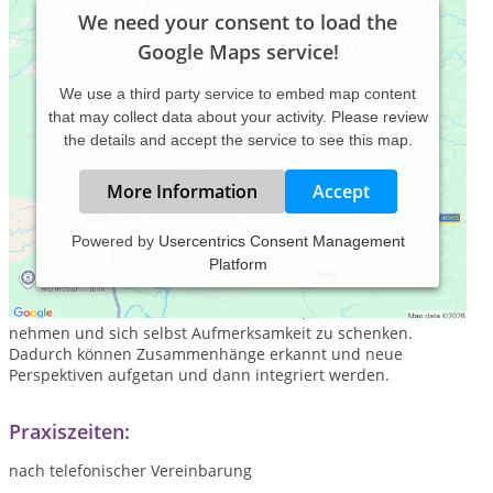
We need your consent to load the
Google Maps service!
We use a third party service to embed map content
that may collect data about your activity. Please review
the details and accept the service to see this map.
More Information
Accept
Powered by
Usercentrics Consent Management
Platform
Ich biete eine Wegbegleitung zu mehr Freude, Freiheit und
Dankbarkeit für das Leben. Einfühlsam, achtsam und
wertschätzend biete ich einen Raum an, sich Zeit für sich zu
nehmen und sich selbst Aufmerksamkeit zu schenken.
Dadurch können Zusammenhänge erkannt und neue
Perspektiven aufgetan und dann integriert werden.
Praxiszeiten:
nach telefonischer Vereinbarung