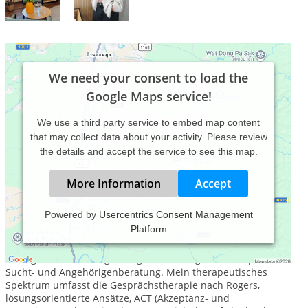
We need your consent to load the
Google Maps service!
We use a third party service to embed map content
that may collect data about your activity. Please review
the details and accept the service to see this map.
More Information
Accept
Powered by
Usercentrics Consent Management
Platform
Ich bin Heilpraktikerin für Psychotherapie und zertifizierte
Suchtberaterin in Traunstein, hier biete ich
lösungsorientierte Begleitung in schwierigen Lebensphasen,
Sucht- und Angehörigenberatung. Mein therapeutisches
Spektrum umfasst die Gesprächstherapie nach Rogers,
lösungsorientierte Ansätze, ACT (Akzeptanz- und