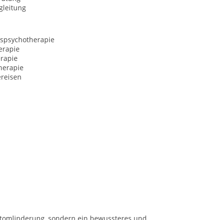
gleitung
spsychotherapie
erapie
rapie
herapie
ereisen
ptomlinderung, sondern ein bewussteres und