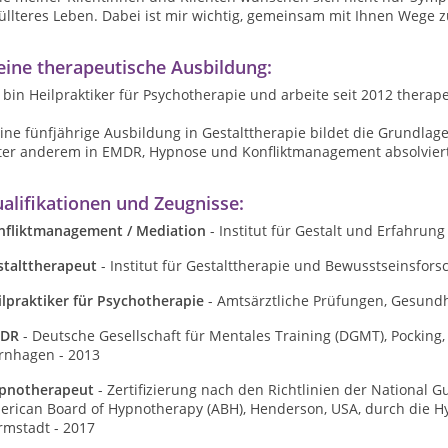
üllteres Leben. Dabei ist mir wichtig, gemeinsam mit Ihnen Wege zu
ine therapeutische Ausbildung:
 bin Heilpraktiker für Psychotherapie und arbeite seit 2012 therape
ne fünfjährige Ausbildung in Gestalttherapie bildet die Grundlag
ter anderem in EMDR, Hypnose und Konfliktmanagement absolviert
alifikationen und Zeugnisse:
nfliktmanagement / Mediation
- Institut für Gestalt und Erfahrung
stalttherapeut
- Institut für Gestalttherapie und Bewusstseinsfor
ilpraktiker für Psychotherapie
- Amtsärztliche Prüfungen, Gesundh
DR
- Deutsche Gesellschaft für Mentales Training (DGMT), Pocking,
ernhagen - 2013
pnotherapeut
- Zertifizierung nach den Richtlinien der National G
erican Board of Hypnotherapy (ABH), Henderson, USA, durch die H
rmstadt - 2017