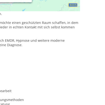
o wie bisher soll es nicht weitergehen – auch
n.
h möchte einen geschützten Raum schaffen, in dem
wieder in echten Kontakt mit sich selbst kommen
durch EMDR, Hypnose und weitere moderne
eine Diagnose.
earbeit
nungsmethoden
ratung