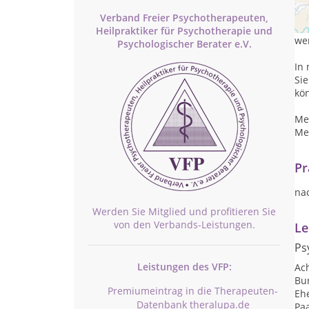
Th
Verband Freier Psychotherapeuten,
Vie
Heilpraktiker für Psychotherapie und
we
Psychologischer Berater e.V.
In
Sie
kö
Me
Me
Pr
na
Werden Sie Mitglied und profitieren Sie
von den Verbands-Leistungen.
Le
Ps
Leistungen des VFP:
Ac
Bu
Premiumeintrag in die Therapeuten-
Eh
Datenbank theralupa.de
Pa