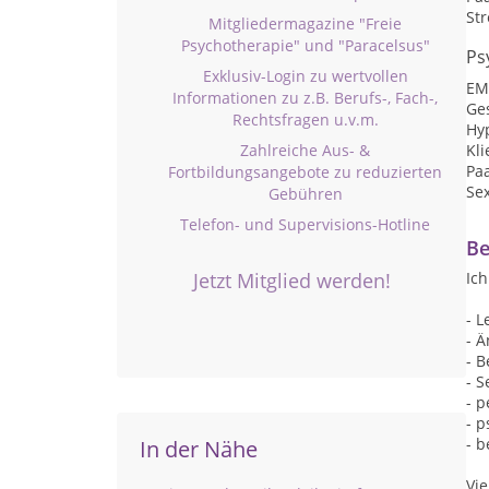
St
Mitgliedermagazine "Freie
Psychotherapie" und "Paracelsus"
Ps
Exklusiv-Login zu wertvollen
EM
Informationen zu z.B. Berufs-, Fach-,
Ge
Rechtsfragen u.v.m.
Hy
Zahlreiche Aus- &
Kli
Pa
Fortbildungsangebote zu reduzierten
Se
Gebühren
Telefon- und Supervisions-Hotline
Be
Jetzt Mitglied werden!
Ic
- 
- 
- 
- 
- 
- 
- b
In der Nähe
Vi