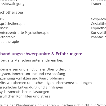
ressbewältigung
Trauerbe
ychotherapie
DR
Gespräch
sprächstherapie
Gestaltth
pnose
Hypnothe
entenzentrierte Psychotherapie
Kurzzeitt
artherapie
Phantasi
xualtherapie
handlungsschwerpunkte & Erfahrungen:
h begleite Menschen unter anderem bei:
Lebenskrisen und emotionaler Überforderung
Ängsten, innerer Unruhe und Erschöpfung
Beziehungskonflikten und Paarproblemen
Selbstwertthemen und schwierigen Lebensentscheidungen
persönlicher Entwicklung und Sinnfragen
psychosomatischen Belastungen
eruflichen Konflikten und Stress
ele meiner Klientinnen und Klienten wünschen sich nicht nur Sym