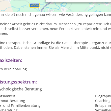
erapie auf Augenhöhe
le Menschen kommen in Therapie oder Coaching, weil sie spüren: S
nn sie oft noch nicht genau wissen, wie Veränderung gelingen kan
 meiner Arbeit geht es nicht darum, Menschen „zu reparieren“. Ic
 sich selbst besser verstehen, neue Perspektiven entwickeln und 
nnen.
ine therapeutische Grundlage ist die Gestalttherapie – ergänzt 
thoden. Dabei stehen immer Sie als Mensch im Mittelpunkt, nicht 
axiszeiten:
ch Vereinbarung
istungsspektrum:
ychologische Beratung
htsamkeit
Biographi
rnout-Beratung
Coaching
e- und Familienberatung
Entspan
arberatung
Sexualbe