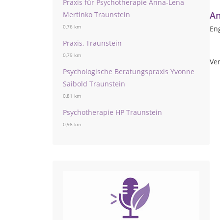
Praxis für Psychotherapie Anna-Lena
An
Mertinko Traunstein
0,76 km
Eng
Praxis, Traunstein
0,79 km
Ver
Psychologische Beratungspraxis Yvonne
Saibold Traunstein
0,81 km
Psychotherapie HP Traunstein
0,98 km