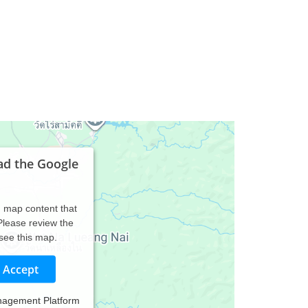
ad the Google
d map content that
 Please review the
 see this map.
Accept
nagement Platform