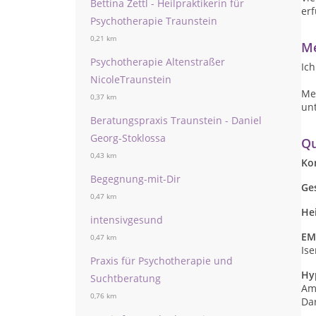
Bettina Zettl - Heilpraktikerin für
erf
Psychotherapie Traunstein
0,21 km
Me
Psychotherapie Altenstraßer
Ich
NicoleTraunstein
Mei
0,37 km
un
Beratungspraxis Traunstein - Daniel
Georg-Stoklossa
Qu
0,43 km
Ko
Begegnung-mit-Dir
Ge
0,47 km
He
intensivgesund
EM
0,47 km
Is
Praxis für Psychotherapie und
Hy
Suchtberatung
Am
0,76 km
Da