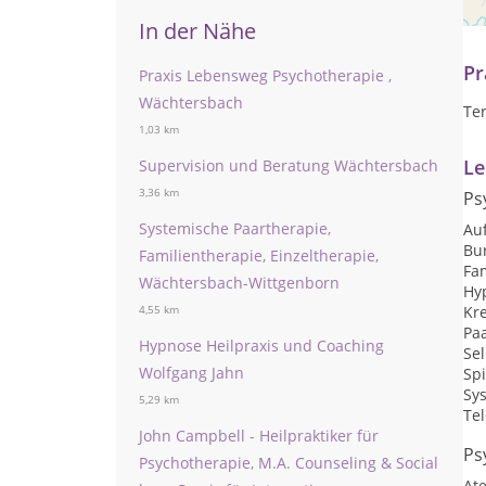
ww
In der Nähe
Pr
Praxis Lebensweg Psychotherapie ,
Wächtersbach
Te
1,03 km
Le
Supervision und Beratung Wächtersbach
3,36 km
Ps
Systemische Paartherapie,
Auf
Bu
Familientherapie, Einzeltherapie,
Fam
Wächtersbach-Wittgenborn
Hy
Kr
4,55 km
Pa
Hypnose Heilpraxis und Coaching
Sel
Wolfgang Jahn
Sp
Sy
5,29 km
Te
John Campbell - Heilpraktiker für
Ps
Psychotherapie, M.A. Counseling & Social
At