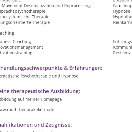
e Movement Desensitization and Reprocessing
Familien
sprächspsychotherapie
Hypnose
pnosystemische Therapie
Hypnothe
sungsorientierte Therapie
Reinkarn
aching
siness Coaching
Führungs
novationsmanagement
Kommunik
ivationstraining
Resilienz
handlungsschwerpunkte & Erfahrungen:
ergetische Psychotherapie und Hypnose
ine therapeutische Ausbildung:
sbildung auf meiner Homepage
w.muth-heilpraktikerin.de
alifikationen und Zeugnisse: