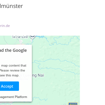
lmünster
rin.de
ad the Google
d map content that
 Please review the
 see this map.
Accept
nagement Platform