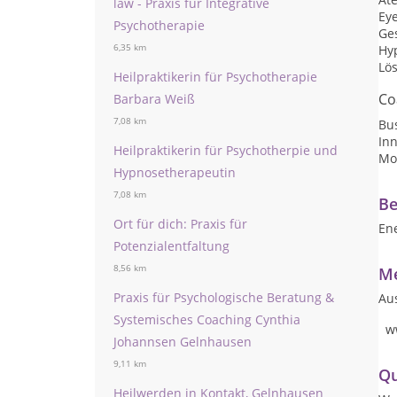
law - Praxis für Integrative
Ey
Psychotherapie
Ge
6,35 km
Hy
Lö
Heilpraktikerin für Psychotherapie
Co
Barbara Weiß
7,08 km
Bu
In
Heilpraktikerin für Psychotherpie und
Mot
Hypnosetherapeutin
7,08 km
Be
Ort für dich: Praxis für
En
Potenzialentfaltung
8,56 km
Me
Praxis für Psychologische Beratung &
Au
Systemisches Coaching Cynthia
ww
Johannsen Gelnhausen
9,11 km
Qu
Heilwerden in Kontakt, Gelnhausen