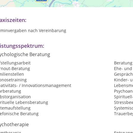
w.muth-heilpraktikerin.de
axiszeiten:
rminvergaben nach Vereinbarung
istungsspektrum:
ychologische Beratung
stellungsarbeit
Beratung
rnout-Beratung
Ehe- und
ilienstellen
Gespräch
pnosetraining
Kinder- 
eativitäts- / Innovationsmanagement
Lebensmo
arberatung
Psychoan
bstorganisation
Spirituel
irituelle Lebensberatung
Stressbe
stemaufstellung
Systemisc
lefonische Beratung
Trauerbe
ychotherapie
emtherapie
Entspann