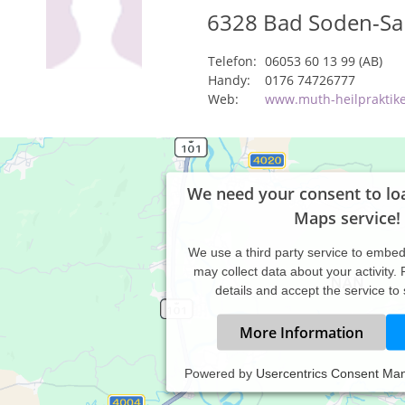
6328
Bad Soden-Sa
Telefon:
06053 60 13 99 (AB)
Handy:
0176 74726777
Web:
www.muth-heilpraktike
We need your consent to lo
Maps service!
We use a third party service to embe
may collect data about your activity.
details and accept the service to
More Information
Powered by
Usercentrics Consent Ma
erapieangebote auf meiner Hompage