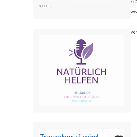
We
9,12 km
ww
Ver