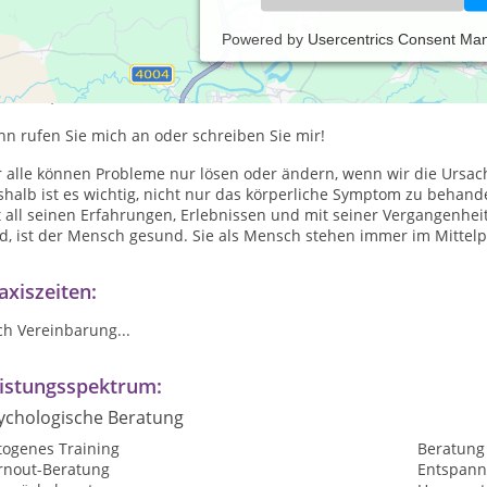
Powered by
Usercentrics Consent Ma
gibt Situationen, da braucht man jemanden, der einem die Hand rei
Zeit in einer schwierigen, persönlichen Situation und benötigen f
anden,m it dem Sie über alles reden können...
n rufen Sie mich an oder schreiben Sie mir!
r alle können Probleme nur lösen oder ändern, wenn wir die Ursac
shalb ist es wichtig, nicht nur das körperliche Symptom zu behan
 all seinen Erfahrungen, Erlebnissen und mit seiner Vergangenheit
d, ist der Mensch gesund. Sie als Mensch stehen immer im Mittelp
axiszeiten:
ch Vereinbarung...
istungsspektrum:
ychologische Beratung
togenes Training
Beratung
rnout-Beratung
Entspan