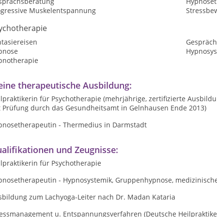
sprächsberatung
Hypnoset
ogressive Muskelentspannung
Stressbe
ychotherapie
tasiereisen
Gespräch
pnose
Hypnosys
pnotherapie
ine therapeutische Ausbildung:
lpraktikerin für Psychotherapie (mehrjährige, zertifizierte Ausbild
t Prüfung durch das Gesundheitsamt in Gelnhausen Ende 2013)
pnosetherapeutin - Thermedius in Darmstadt
alifikationen und Zeugnisse:
lpraktikerin für Psychotherapie
pnosetherapeutin - Hypnosystemik, Gruppenhypnose, medizinische 
sbildung zum Lachyoga-Leiter nach Dr. Madan Kataria
ressmanagement u. Entspannungsverfahren (Deutsche Heilpraktiker