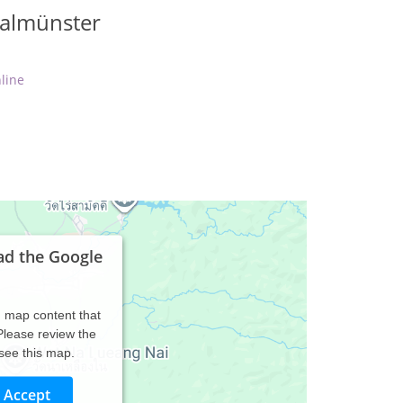
almünster
line
ad the Google
d map content that
 Please review the
 see this map.
Accept