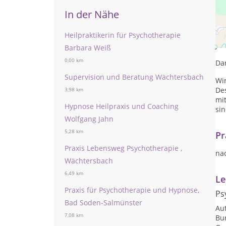
In der Nähe
Es 
Heilpraktikerin für Psychotherapie
zu 
jem
Barbara Weiß
0,00 km
Dan
Supervision und Beratung Wächtersbach
Wi
De
3,98 km
mit
Hypnose Heilpraxis und Coaching
sin
Wolfgang Jahn
5,28 km
Pr
Praxis Lebensweg Psychotherapie ,
na
Wächtersbach
6,49 km
Le
Praxis für Psychotherapie und Hypnose,
Ps
Bad Soden-Salmünster
Au
7,08 km
Bu