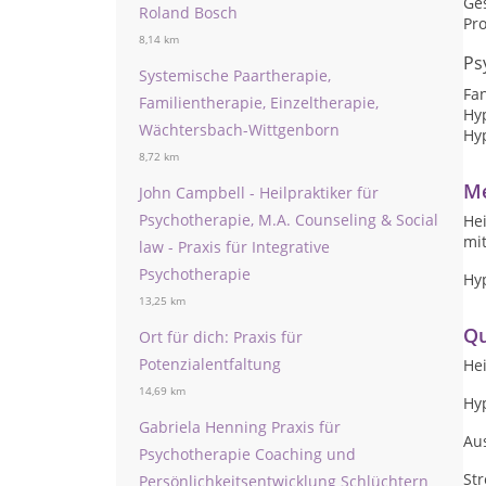
Ge
Roland Bosch
Pr
8,14 km
Ps
Systemische Paartherapie,
Fan
Familientherapie, Einzeltherapie,
Hy
Wächtersbach-Wittgenborn
Hy
8,72 km
Me
John Campbell - Heilpraktiker für
Psychotherapie, M.A. Counseling & Social
Hei
mi
law - Praxis für Integrative
Psychotherapie
Hy
13,25 km
Qu
Ort für dich: Praxis für
Potenzialentfaltung
Hei
14,69 km
Hy
Gabriela Henning Praxis für
Au
Psychotherapie Coaching und
St
Persönlichkeitsentwicklung Schlüchtern