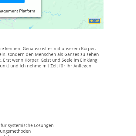
nagement Platform
cht und ein Stück des Weges begleitet... Sie sind
achkompetente und schnelle Hilfe..Sie suchen
he kennen. Genauso ist es mit unserem Körper.
deln, sondern den Menschen als Ganzes zu sehen
. Erst wenn Körper, Geist und Seele im Einklang
unkt und ich nehme mit Zeit für Ihr Anliegen.
 für systemische Lösungen
nungsmethoden