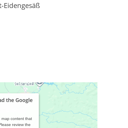
t-Eidengesäß
ad the Google
d map content that
 Please review the