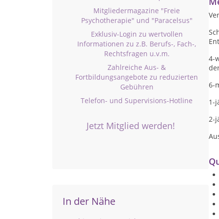
Me
Mitgliedermagazine "Freie
Ver
Psychotherapie" und "Paracelsus"
Sc
Exklusiv-Login zu wertvollen
En
Informationen zu z.B. Berufs-, Fach-,
Rechtsfragen u.v.m.
4-w
Zahlreiche Aus- &
der
Fortbildungsangebote zu reduzierten
6-m
Gebühren
Telefon- und Supervisions-Hotline
1-j
2-j
Jetzt Mitglied werden!
Aus
Qu
In der Nähe