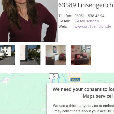
63589
Linsengerich
Telefon:
06051 - 538 42 94
E-Mail:
E-Mail senden
Web:
www.ort-fuer-dich.de
We need your consent to lo
Maps service!
We use a third party service to embe
may collect data about your activity.