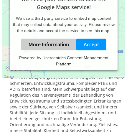
Google Maps service!
We use a third party service to embed map content
that may collect data about your activity. Please review
the details and accept the service to see this map.
More Information
Accept
Powered by
Usercentrics Consent Management
Platform
In meiner Praxis für Traumatherapie in Duisburg begleite
ich seit über 20 Jahren Erwachsene, die von anhaltendem
Stress, Erschöpfung, Depressionen, Ängsten, chronischen
Schmerzen, Entwicklungstrauma, komplexer PTBS und
ADHS betroffen sind. Mein Schwerpunkt liegt auf der
Regulation des Nervensystems, der Behandlung von
Entwicklungstrauma und stressbedingten Erkrankungen
sowie der Stärkung von Selbstwirksamkeit und innerer
Stabilität. Jede Sitzung ist individuell abgestimmt und
bietet einen geschützten Raum für Entlastung,
Orientierung und nachhaltige Veränderung. Ziel ist es,
innere Stabilität, Klarheit und Selbstwirksamkeit zu