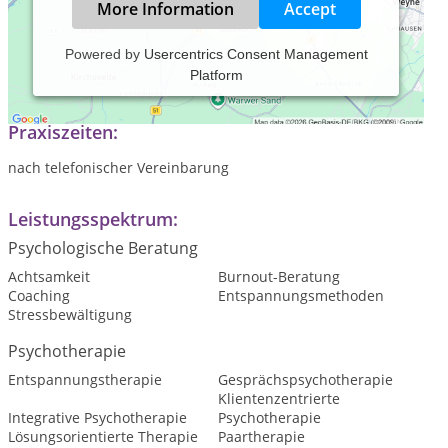
More Information
Accept
Powered by
Usercentrics Consent Management
Platform
Potential- und lösungsorientierte Beratung & Psychotherapie
Praxiszeiten:
nach telefonischer Vereinbarung
Leistungsspektrum:
Psychologische Beratung
Achtsamkeit
Burnout-Beratung
Coaching
Entspannungsmethoden
Stressbewältigung
Psychotherapie
Entspannungstherapie
Gesprächspsychotherapie
Klientenzentrierte
Integrative Psychotherapie
Psychotherapie
Lösungsorientierte Therapie
Paartherapie