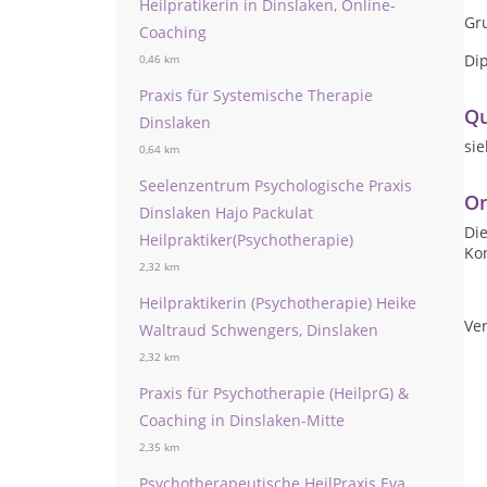
Heilpratikerin in Dinslaken, Online-
Gr
Coaching
Di
0,46 km
Praxis für Systemische Therapie
Qu
Dinslaken
si
0,64 km
Seelenzentrum Psychologische Praxis
On
Dinslaken Hajo Packulat
Die
Heilpraktiker(Psychotherapie)
Ko
2,32 km
Heilpraktikerin (Psychotherapie) Heike
Ver
Waltraud Schwengers, Dinslaken
2,32 km
Praxis für Psychotherapie (HeilprG) &
Coaching in Dinslaken-Mitte
2,35 km
Psychotherapeutische HeilPraxis Eva