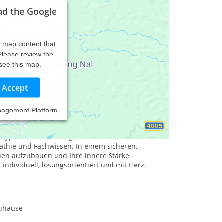
ad the Google
d map content that
 Please review the
 see this map.
Accept
nagement Platform
urg und Dinslaken
lbstwertproblemen oder psychosomatischen
te Hypnose-Coachin begleite ich Frauen und Männer
thie und Fachwissen. In einem sicheren,
auen aufzubauen und Ihre innere Stärke
ndividuell, lösungsorientiert und mit Herz.
zuhause