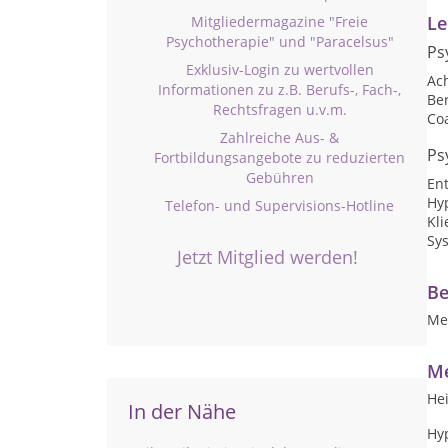
Le
Mitgliedermagazine "Freie
Psychotherapie" und "Paracelsus"
Ps
Exklusiv-Login zu wertvollen
Ac
Informationen zu z.B. Berufs-, Fach-,
Be
Rechtsfragen u.v.m.
Co
Zahlreiche Aus- &
Ps
Fortbildungsangebote zu reduzierten
Gebühren
En
Hy
Telefon- und Supervisions-Hotline
Kli
Sy
Jetzt Mitglied werden!
Be
Me
Me
Hei
In der Nähe
Hy