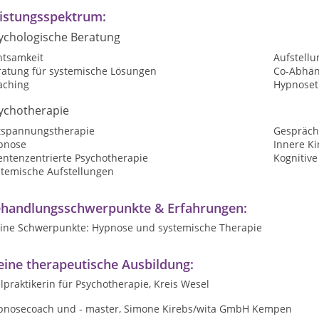
istungsspektrum:
ychologische Beratung
htsamkeit
Aufstellu
ratung für systemische Lösungen
Co-Abhän
aching
Hypnoset
ychotherapie
tspannungstherapie
Gespräch
pnose
Innere Ki
entenzentrierte Psychotherapie
Kognitive
stemische Aufstellungen
handlungsschwerpunkte & Erfahrungen:
ine Schwerpunkte: Hypnose und systemische Therapie
ine therapeutische Ausbildung:
lpraktikerin für Psychotherapie, Kreis Wesel
pnosecoach und - master, Simone Kirebs/wita GmbH Kempen