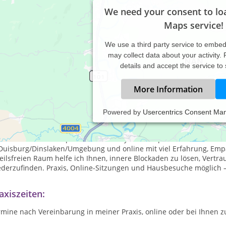
We need your consent to lo
Maps service!
We use a third party service to embe
may collect data about your activity.
details and accept the service to
More Information
Powered by
Usercentrics Consent Ma
sica Vogt – Heilpraktikerin für Psychotherapie & Hypnose in Duisb
e suchen professionelle Unterstützung bei Ängsten, Trennung, Se
chwerden? Als Heilpraktikerin für Psychotherapie und zertifizier
 Duisburg/Dinslaken/Umgebung und online mit viel Erfahrung, Empa
eilsfreien Raum helfe ich Ihnen, innere Blockaden zu lösen, Vertr
derzufinden. Praxis, Online-Sitzungen und Hausbesuche möglich – i
axiszeiten:
rmine nach Vereinbarung in meiner Praxis, online oder bei Ihnen 