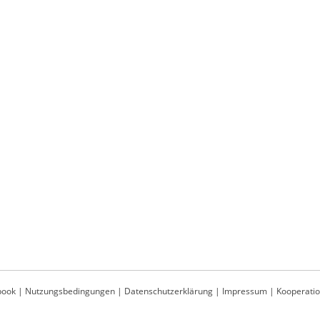
book
|
Nutzungsbedingungen
|
Datenschutzerklärung
|
Impressum
|
Kooperati