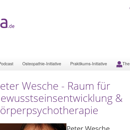
Podcast
Osteopathie-Initiative
Praktikums-Initiative
The
eter Wesche - Raum für
ewusstseinsentwicklung &
örperpsychotherapie
Peter Wesche