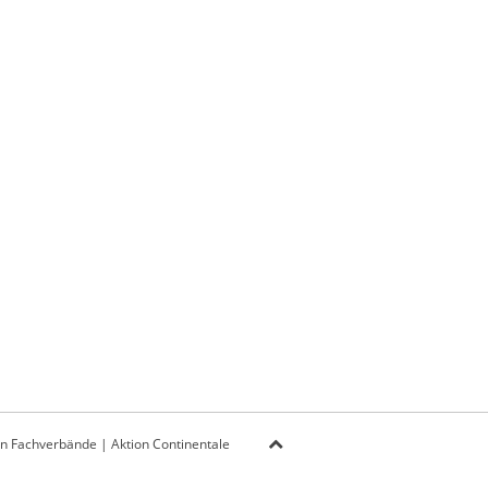
on Fachverbände
|
Aktion Continentale