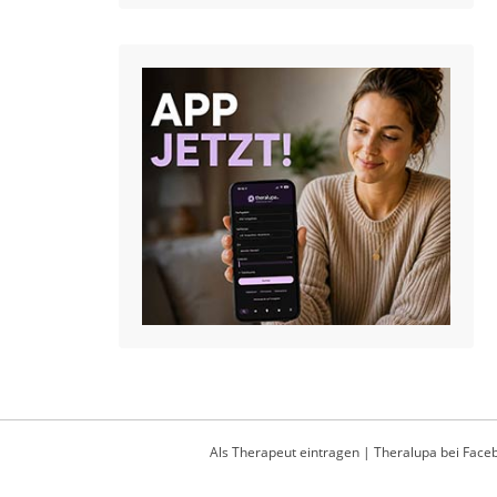
Als Therapeut eintragen
|
Theralupa bei Face