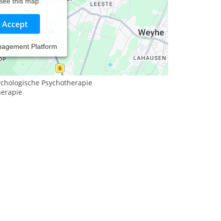
 see this map.
Accept
nagement Platform
ychologische Psychotherapie
erapie