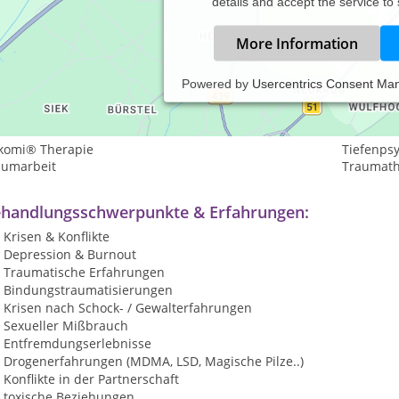
details and accept the service to
More Information
Powered by
Usercentrics Consent Ma
istungsspektrum:
ychotherapie
komi® Therapie
Tiefenps
aumarbeit
Traumath
handlungsschwerpunkte & Erfahrungen:
Krisen & Konflikte
Depression & Burnout
Traumatische Erfahrungen
Bindungstraumatisierungen
Krisen nach Schock- / Gewalterfahrungen
Sexueller Mißbrauch
Entfremdungserlebnisse
Drogenerfahrungen (MDMA, LSD, Magische Pilze..)
Konflikte in der Partnerschaft
toxische Beziehungen