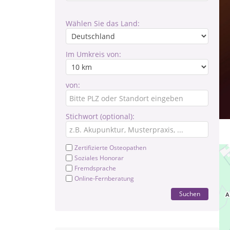
Wählen Sie das Land:
Im Umkreis von:
von:
Stichwort (optional):
Zertifizierte Osteopathen
Soziales Honorar
Fremdsprache
Online-Fernberatung
Suchen