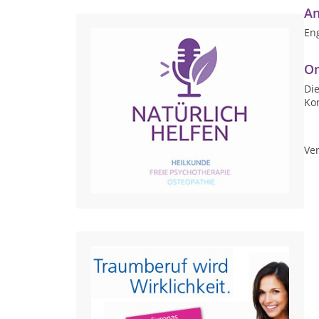
An
Eng
On
Die
Ko
Ver