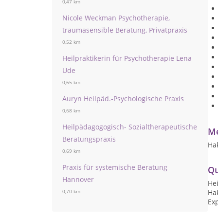
0,47 km
Nicole Weckman Psychotherapie,
traumasensible Beratung, Privatpraxis
0,52 km
Heilpraktikerin für Psychotherapie Lena
Ude
0,65 km
Auryn Heilpäd.-Psychologische Praxis
0,68 km
Heilpädagogogisch- Sozialtherapeutische
Me
Beratungspraxis
Ha
0,69 km
Praxis für systemische Beratung
Qu
Hannover
Hei
Ha
0,70 km
Exp