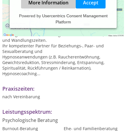
More Information
Accept
Powered by
Usercentrics Consent Management
Platform
Institut Herzschlag - psychologische Beratung und Hypnose-
Coaching in Hannover.
Wir begleiten Sie in schwierigen Lebenssituationen, Krisen
und Wandlungszeiten.
Ihr kompetenter Partner für Beziehungs-, Paar- und
Sexualberatung und
Hypnoseanwendungen (z.B. Raucherentwöhnung,
Gewichtsreduktion, Stressminderung, Entspannung,
Spiritualität, Rückführungen / Reinkarnation),
Hypnosecoaching...
Praxiszeiten:
nach Vereinbarung
Leistungsspektrum:
Psychologische Beratung
Burnout-Beratung
Ehe- und Familienberatung