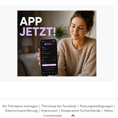
Als Therapeut eintragen
|
Theralupa bei Facebook
|
Nutzungsbedingungen
|
Datenschutzerklärung
|
Impressum
|
Kooperation Fachverbände
|
Aktion
Continentale