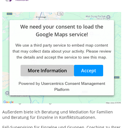
We need your consent to load the
Google Maps service!
We use a third party service to embed map content
that may collect data about your activity. Please review
the details and accept the service to see this map.
More Information
Accept
Powered by
Usercentrics Consent Management
Platform
Als Diplom-Psychologin biete ich Ihnen Paartherapie,
Sexualtherapie für Paare, Trennungsberatung, Mediation für
Trennung und Scheidung an.
Außerdem biete ich Beratung und Mediation für Familien
und Beratung für Einzelne in Konfliktsituationen.
Fall-Supervision für Einzelne und Gruppen. Coaching zu Ihrer