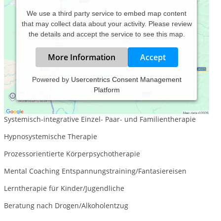
We use a third party service to embed map content
that may collect data about your activity. Please review
the details and accept the service to see this map.
More Information
Accept
Powered by
Usercentrics Consent Management
Platform
Praxis für Psychotherapie und psychologische Beratung in
Stuttgart
Systemisch-integrative Einzel- Paar- und Familientherapie
Hypnosystemische Therapie
Prozessorientierte Körperpsychotherapie
Mental Coaching Entspannungstraining/Fantasiereisen
Lerntherapie für Kinder/Jugendliche
Beratung nach Drogen/Alkoholentzug