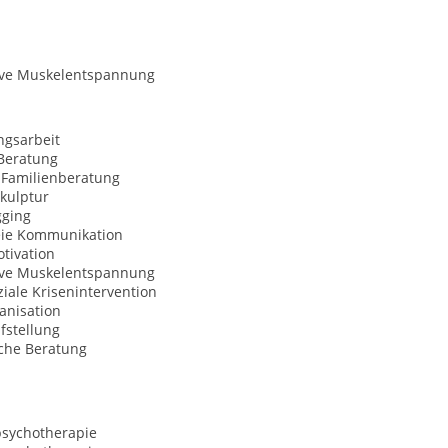
ive Muskelentspannung
ngsarbeit
Beratung
 Familienberatung
kulptur
gging
eie Kommunikation
tivation
ive Muskelentspannung
iale Krisenintervention
anisation
fstellung
sche Beratung
psychotherapie