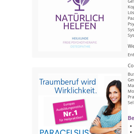
Ge
Kog
Lö
Pa
Ps
Sy
Sy
We
En
Co
Bu
Ge
Ma
Mo
Pr
Se
Be