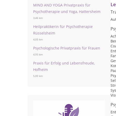
Le
MIND AND YOGA Privatpraxis für
Psychotherapie und Yoga, Hattersheim
Tr
3,46 km
Au
Heilpraktikerin für Psychotherapie
Ps
Rüsselsheim
Ac
4,05 km
Be
Co
Psychologische Privatpraxis für Frauen
En
4,93 km
Fam
Ge
Praxis für Erfolg und Lebensfreude,
Ko
Hofheim
Pa
Ps
5,00 km
Se
St
Sys
Vis
Ps
En