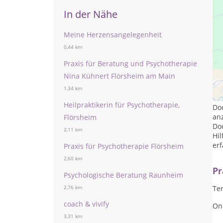
In der Nähe
Meine Herzensangelegenheit
0,44 km
Praxis für Beratung und Psychotherapie
Nina Kühnert Flörsheim am Main
D
1,34 km
Heilpraktikerin für Psychotherapie,
Doc
an
Flörsheim
Do
2,11 km
Hil
erf
Praxis für Psychotherapie Flörsheim
2,60 km
Pr
Psychologische Beratung Raunheim
Te
2,76 km
coach & vivify
On
3,31 km