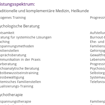
istungsspektrum:
aditionelle und komplementäre Medizin, Heilkunde
togenes Training
Progress
ychologische Beratung
htsamkeit
Aufstellu
ratung für systemische Lösungen
Burnout-
aching
Ehe- und
tspannungsmethoden
Familiens
ilienstellen
Gehirnjo
sprächsberatung
Gewaltfr
mmunikation in der Praxis
Lebensmo
arberatung
Progress
ychoanalytische Beratung
Psychosoz
lbstbewusstseinstraining
Selbstorg
ressbewältigung
Systemau
temisches Familienstellen
Telefoni
ualisierungs-Training
ychotherapie
tspannungstherapie
Familien