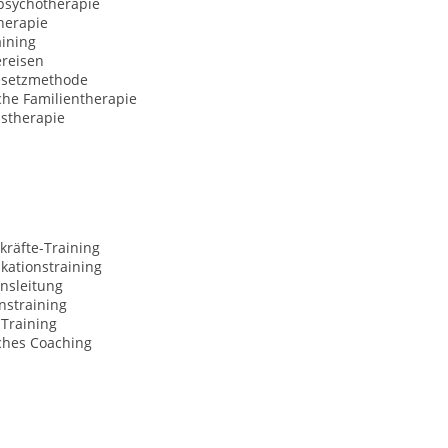
sychotherapie
herapie
aining
ereisen
esetzmethode
che Familientherapie
nstherapie
kräfte-Training
ationstraining
nsleitung
nstraining
-Training
ches Coaching