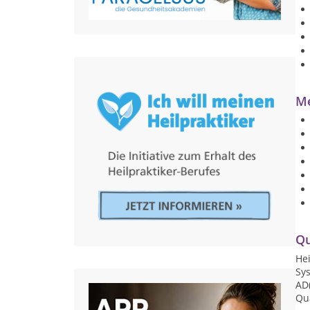
Me
Qu
Hei
Sys
AD(
Qua