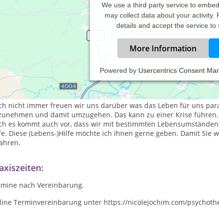
We use a third party service to embe
may collect data about your activity.
details and accept the service to
More Information
Powered by
Usercentrics Consent Ma
as Leben steckt voller Überraschungen.
h nicht immer freuen wir uns darüber was das Leben für uns parat
zunehmen und damit umzugehen. Das kann zu einer Krise führen. D
ch es kommt auch vor, dass wir mit bestimmten Lebensumständen n
fe. Diese (Lebens-)Hilfe möchte ich Ihnen gerne geben. Damit Sie
ahren.
axiszeiten:
rmine nach Vereinbarung.
line Terminvereinbarung unter https://nicolejochim.com/psychoth