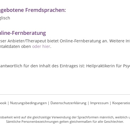
gebotene Fremdsprachen:
lisch
line-Fernberatung
ser Anbieter/Therapeut bietet Online-Fernberatung an. Weitere In
ntaktdaten oben
oder hier
.
antwortlich für den Inhalt des Eintrages ist: Heilpraktikerin für P
book
|
Nutzungsbedingungen
|
Datenschutzerklärung
|
Impressum
|
Kooperati
sbarkeit wird auf die gleichzeitige Verwendung der Sprachformen männlich, weiblich un
Sämtliche Personenbezeichnungen gelten gleichermaßen für alle Geschlechter.