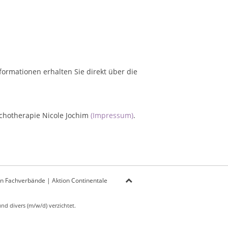
formationen erhalten Sie direkt über die
sychotherapie Nicole Jochim
(Impressum)
.
on Fachverbände
|
Aktion Continentale
d divers (m/w/d) verzichtet.