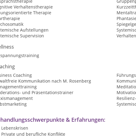
sprächstherapie
Gruppenp
nitive Verhaltenstherapie
Kurzzeitt
sungsorientierte Therapie
Mentaltr
artherapie
Phantasi
ychosomatik
Spiegelg
stemische Aufstellungen
Systemis
stemische Supervision
Verhalte
llness
tspannungstraining
aching
siness Coaching
Führungs
waltfreie Kommunikation nach M. Rosenberg
Kommunik
nagementtraining
Meditatio
derations- und Präsentationstrainer
Motivatio
axismanagement
Resilienz
lbstmarketing
Systemis
handlungsschwerpunkte & Erfahrungen:
Lebenskrisen
Private und berufliche Konflikte