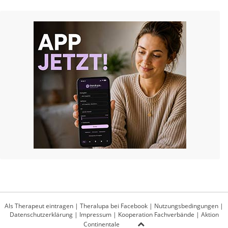
Als Therapeut eintragen
|
Theralupa bei Facebook
|
Nutzungsbedingungen
|
Datenschutzerklärung
|
Impressum
|
Kooperation Fachverbände
|
Aktion
Continentale