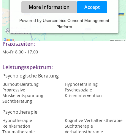
More Information
Accept
Powered by
Usercentrics Consent Management
Platform
Elisabeth Zweigert, 52 Jahre, verheiratet, ein 16jähriger Sohn.
Praxiszeiten:
Mo-Fr 8.00 - 17.00
Leistungsspektrum:
Psychologische Beratung
Burnout-Beratung
Hypnosetraining
Progressive
Psychosoziale
Muskelentspannung
Krisenintervention
Suchtberatung
Psychotherapie
Hypnotherapie
Kognitive Verhaltenstherapie
Reinkarnation
Suchttherapie
Traumatherapie
Verhaltenstherapie