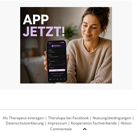
Als Therapeut eintragen
|
Theralupa bei Facebook
|
Nutzungsbedingungen
|
Datenschutzerklärung
|
Impressum
|
Kooperation Fachverbände
|
Aktion
Continentale