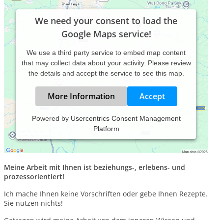
We need your consent to load the
Google Maps service!
We use a third party service to embed map content
that may collect data about your activity. Please review
the details and accept the service to see this map.
More Information
Accept
Powered by
Usercentrics Consent Management
Platform
„Wenn wir aufhören, der Wirklichkeit Widerstand zu leisten,
wird unser Handeln einfach, fließend, freundlich und
furchtlos.“
Meine Arbeit mit Ihnen ist beziehungs-, erlebens- und
prozessorientiert!
Ich mache Ihnen keine Vorschriften oder gebe Ihnen Rezepte.
Sie nützen nichts!