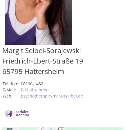
Margit Seibel-Sorajewski
Friedrich-Ebert-Straße 19
65795
Hattersheim
Telefon:
06190-1482
E-Mail:
E-Mail senden
Web:
psychotherapie-margitseibel.de