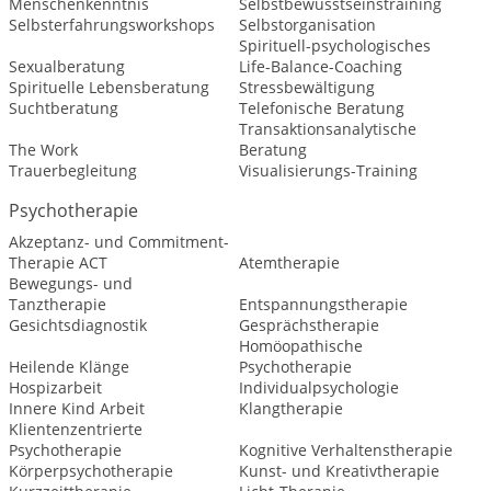
Menschenkenntnis
Selbstbewusstseinstraining
Selbsterfahrungsworkshops
Selbstorganisation
Spirituell-psychologisches
Sexualberatung
Life-Balance-Coaching
Spirituelle Lebensberatung
Stressbewältigung
Suchtberatung
Telefonische Beratung
Transaktionsanalytische
The Work
Beratung
Trauerbegleitung
Visualisierungs-Training
Psychotherapie
Akzeptanz- und Commitment-
Therapie ACT
Atemtherapie
Bewegungs- und
Tanztherapie
Entspannungstherapie
Gesichtsdiagnostik
Gesprächstherapie
Homöopathische
Heilende Klänge
Psychotherapie
Hospizarbeit
Individualpsychologie
Innere Kind Arbeit
Klangtherapie
Klientenzentrierte
Psychotherapie
Kognitive Verhaltenstherapie
Körperpsychotherapie
Kunst- und Kreativtherapie