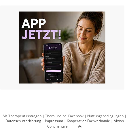
Als Therapeut eintragen
|
Theralupa bei Facebook
|
Nutzungsbedingungen
|
Datenschutzerklärung
|
Impressum
|
Kooperation Fachverbände
|
Aktion
Continentale