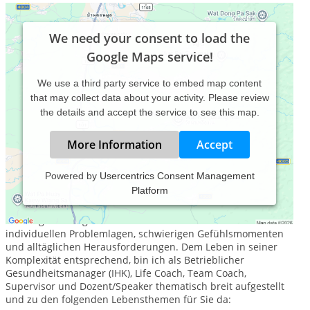
We need your consent to load the
Google Maps service!
We use a third party service to embed map content
that may collect data about your activity. Please review
the details and accept the service to see this map.
More Information
Accept
Powered by
Usercentrics Consent Management
Platform
Menschen suchen von Zeit zu Zeit und aktuell professionelle
Hilfe in bewegten und unruhigen Zeiten innerhalb ihrer
Lebensgestaltung. Ich unterstütze Sie und helfe Ihnen bei
individuellen Problemlagen, schwierigen Gefühlsmomenten
und alltäglichen Herausforderungen. Dem Leben in seiner
Komplexität entsprechend, bin ich als Betrieblicher
Gesundheitsmanager (IHK), Life Coach, Team Coach,
Supervisor und Dozent/Speaker thematisch breit aufgestellt
und zu den folgenden Lebensthemen für Sie da: