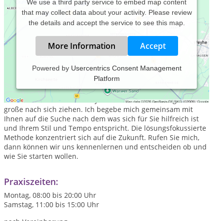
We use a third party service to embed map content
that may collect data about your activity. Please review
the details and accept the service to see this map.
More Information
Accept
Powered by
Usercentrics Consent Management
Platform
Kurz, einfach und erfolgreich.
Die gewünschten
Veränderungen können, je nach Thema, in nur wenigen
Terminen erreicht werden. Jede kleine Veränderung kann
große nach sich ziehen. Ich begebe mich gemeinsam mit
Ihnen auf die Suche nach dem was sich für Sie hilfreich ist
und Ihrem Stil und Tempo entspricht. Die lösungsfokussierte
Methode konzentriert sich auf die Zukunft. Rufen Sie mich,
dann können wir uns kennenlernen und entscheiden ob und
wie Sie starten wollen.
Praxiszeiten:
Montag, 08:00 bis 20:00 Uhr
Samstag, 11:00 bis 15:00 Uhr