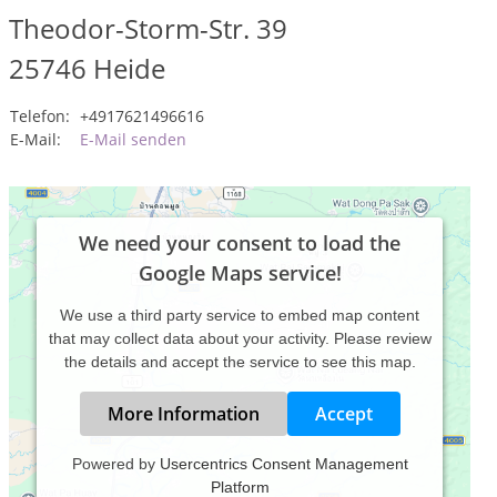
Theodor-Storm-Str. 39
25746
Heide
Telefon:
+4917621496616
E-Mail:
E-Mail senden
We need your consent to load the
Google Maps service!
We use a third party service to embed map content
that may collect data about your activity. Please review
the details and accept the service to see this map.
More Information
Accept
Powered by
Usercentrics Consent Management
Platform
eine individuell abgestimmte psychologische und