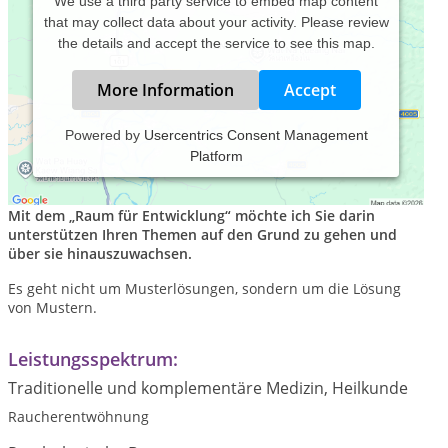
We use a third party service to embed map content
that may collect data about your activity. Please review
the details and accept the service to see this map.
More Information
Accept
Powered by
Usercentrics Consent Management
Platform
Veränderung ist Leben, Angst ein Wegweiser und Stress die
Herausforderung, die uns daran erinnert achtsam zu sein.
Mit dem „Raum für Entwicklung“ möchte ich Sie darin
unterstützen Ihren Themen auf den Grund zu gehen und
über sie hinauszuwachsen.
Es geht nicht um Musterlösungen, sondern um die Lösung
von Mustern.
Leistungsspektrum:
Traditionelle und komplementäre Medizin, Heilkunde
Raucherentwöhnung