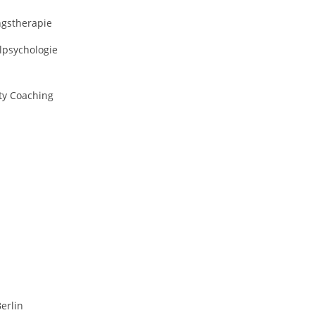
ngstherapie
lpsychologie
ty Coaching
erlin