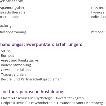
ychotherapie
tspannungstherapie
Essstöru
sprächstherapie
Hypnose
pnotherapie
Individua
aching
ivationstraining
Personali
handlungsschwerpunkte & Erfahrungen:
Stress
Burnout
Angst und Panikattacke
Rauchentwöhnung
Gewichtsreduktion
Trauergefühlen
Berufs- und Partnerschaftsproblemen
ine therapeutische Ausbildung:
Master-Abschluss in Psychologie, Universität Zagreb
Heilpraktikerin für Psychotherapie, Gesundheitsamt Lichtenberg-B