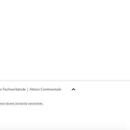
on Fachverbände
|
Aktion Continentale
d divers (m/w/d) verzichtet.