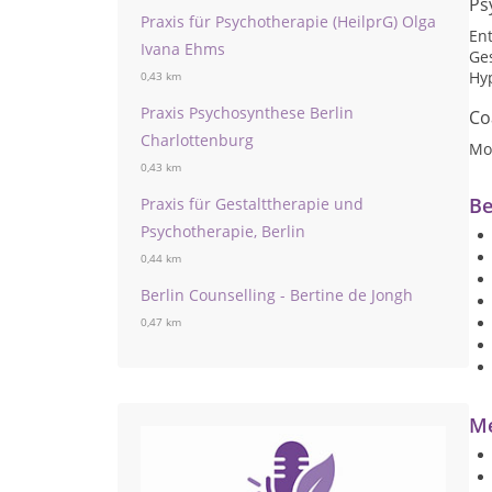
Ps
Praxis für Psychotherapie (HeilprG) Olga
En
Ivana Ehms
Ge
Hy
0,43 km
Praxis Psychosynthese Berlin
Co
Charlottenburg
Mot
0,43 km
Be
Praxis für Gestalttherapie und
Psychotherapie, Berlin
0,44 km
Berlin Counselling - Bertine de Jongh
0,47 km
Me