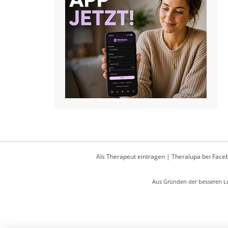
Als Therapeut eintragen
|
Theralupa bei Face
Aus Gründen der besseren Le