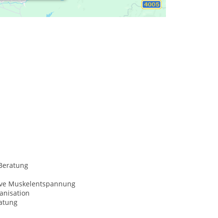
Beratung
ive Muskelentspannung
anisation
atung