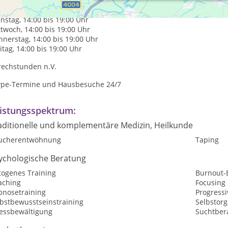
tag, 14:00 bis 19:00 Uhr
nstag, 14:00 bis 19:00 Uhr
twoch, 14:00 bis 19:00 Uhr
nerstag, 14:00 bis 19:00 Uhr
itag, 14:00 bis 19:00 Uhr
rechstunden n.V.
ype-Termine und Hausbesuche 24/7
istungsspektrum:
aditionelle und komplementäre Medizin, Heilkunde
ucherentwöhnung
Taping
ychologische Beratung
togenes Training
Burnout-
aching
Focusing
pnosetraining
Progress
lbstbewusstseinstraining
Selbstorg
ressbewältigung
Suchtber