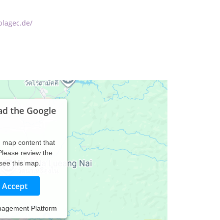
blagec.de/
ad the Google
d map content that
 Please review the
 see this map.
Accept
nagement Platform