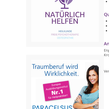
Qu
An
Eng
Kro
Ver