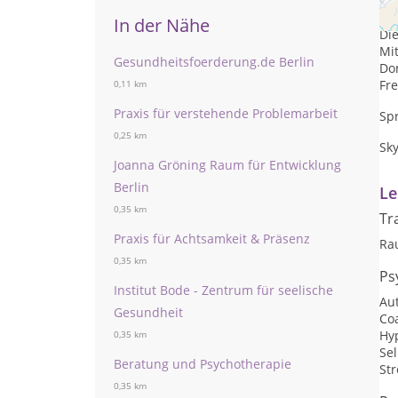
Mon
In der Nähe
Die
Mit
Gesundheitsfoerderung.de Berlin
Don
Fre
0,11 km
Praxis für verstehende Problemarbeit
Sp
0,25 km
Sk
Joanna Gröning Raum für Entwicklung
Berlin
Le
0,35 km
Tr
Praxis für Achtsamkeit & Präsenz
Ra
0,35 km
Ps
Institut Bode - Zentrum für seelische
Au
Gesundheit
Co
Hy
0,35 km
Se
Beratung und Psychotherapie
St
0,35 km