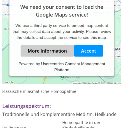
We need your consent to load the
Google Maps service!
We use a third party service to embed map content
that may collect data about your activity. Please review
the details and accept the service to see this map.
More Information
Accept
Powered by
Usercentrics Consent Management
Platform
Heilbehandlungen in den Energien der Neuen Zeit
systemische Beratung und hypnotherapeutische Verfahren
klassische miasmatische Homöopathie
Leistungsspektrum:
Traditionelle und komplementäre Medizin, Heilkunde
Homöopathie in der
Heilhypnose
Kinderheilkunde