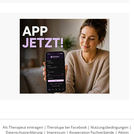
Als Therapeut eintragen
|
Theralupa bei Facebook
|
Nutzungsbedingungen
|
Datenschutzerklärung
|
Impressum
|
Kooperation Fachverbände
|
Aktion