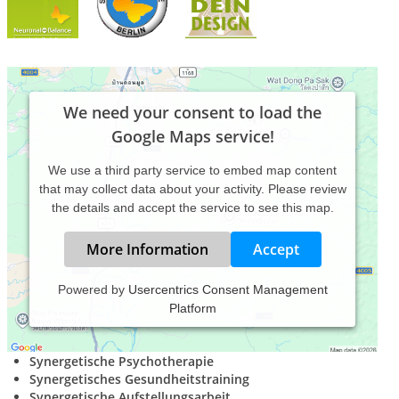
We need your consent to load the
Google Maps service!
We use a third party service to embed map content
that may collect data about your activity. Please review
the details and accept the service to see this map.
More Information
Accept
Powered by
Usercentrics Consent Management
Platform
In unserer Gemeinschaftspraxis bieten wir mit
"Neuronal
Balance"
Synergetische Psychotherapie
Synergetisches Gesundheitstraining
Synergetische Aufstellungsarbeit