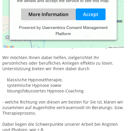
the details and accept the service to see this map.
More Information
Accept
Powered by
Usercentrics Consent Management
Platform
hypno köln - Ihre Praxis für Hypnose und Hypnotherapie Köln
- finden Sie direkt zentral gelegen und gut erreichbar im
Zentrum von Köln, zwischen Rudolfplatz und Friesenplatz.
Wir möchten Ihnen dabei helfen, zielgerichtet Ihr
persönliches oder berufliches Anliegen effektiv zu lösen.
Unterstützung bieten wir Ihnen dabei durch
klassische Hypnosetherapie,
systemische Hypnose sowie
lösungsfokussiertes Hypnose-Coaching
- welche Richtung von diesen am besten für Sie ist, klären wir
zusammen auf Augenhöhe vertrauensvoll im Beratungs- bzw.
Therapieprozess.
Dabei liegen die Schwerpunkte unserer Arbeit bei Ängsten
und Phobien, wie z.B.