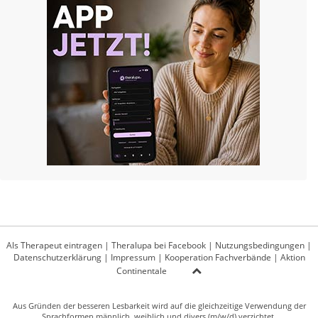
Als Therapeut eintragen
|
Theralupa bei Facebook
|
Nutzungsbedingungen
|
Datenschutzerklärung
|
Impressum
|
Kooperation Fachverbände
|
Aktion
Continentale
Aus Gründen der besseren Lesbarkeit wird auf die gleichzeitige Verwendung der
Sprachformen männlich, weiblich und divers (m/w/d) verzichtet.