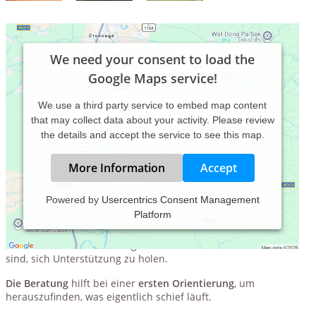
We need your consent to load the
Google Maps service!
We use a third party service to embed map content
that may collect data about your activity. Please review
the details and accept the service to see this map.
More Information
Accept
Powered by
Usercentrics Consent Management
Platform
Beratung und Therapie sind dann angezeigt, wenn Sie mit
Ihren bisherigen Lösungsversuchen nicht weiter kommen
oder sich in einer schwierigen Phase befinden und bereit
sind, sich Unterstützung zu holen.
Die Beratung
hilft bei einer
ersten Orientierung
, um
herauszufinden, was eigentlich schief läuft.