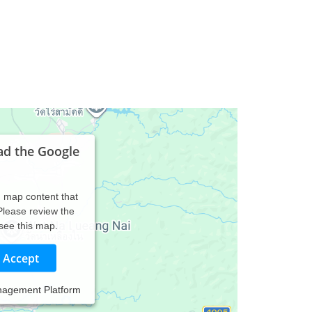
ad the Google
d map content that
 Please review the
 see this map.
Accept
nagement Platform
vosität, Lernschwierigkeiten und Prüfungsangst,