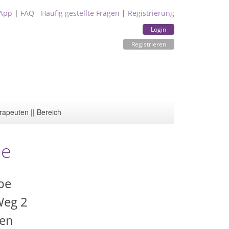
App
|
FAQ - Häufig gestellte Fragen
|
Registrierung
Login
Registrieren
rapeuten || Bereich
ie
pe
Weg 2
fen