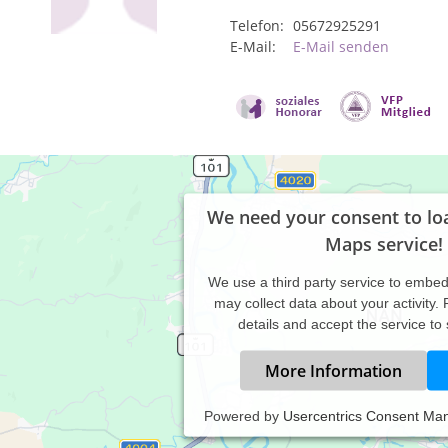
Telefon:
05672925291
E-Mail:
E-Mail senden
We need your consent to lo
Maps service!
We use a third party service to embe
may collect data about your activity.
details and accept the service to
More Information
Powered by
Usercentrics Consent Ma
fe und Begleitung bei Lebensproblemen und Krisen, Stress und Ner