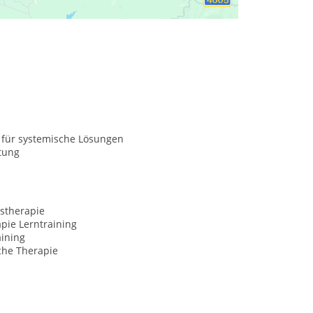
 für systemische Lösungen
tung
stherapie
pie Lerntraining
aining
che Therapie