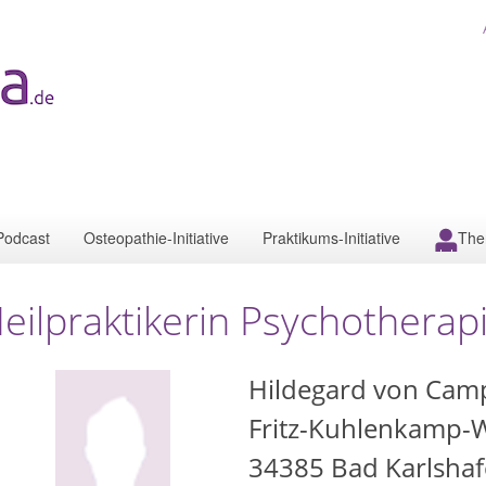
Podcast
Osteopathie-Initiative
Praktikums-Initiative
The
eilpraktikerin Psychotherap
Hildegard von Cam
Fritz-Kuhlenkamp-
34385
Bad Karlsha