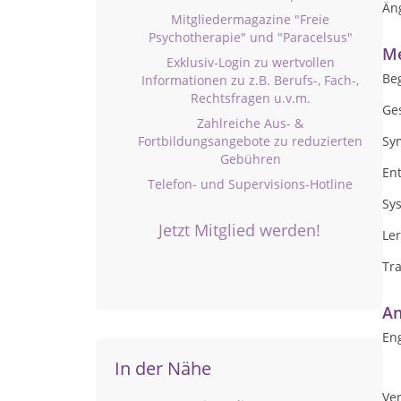
Än
Mitgliedermagazine "Freie
Psychotherapie" und "Paracelsus"
Me
Exklusiv-Login zu wertvollen
Be
Informationen zu z.B. Berufs-, Fach-,
Rechtsfragen u.v.m.
Ge
Zahlreiche Aus- &
Fortbildungsangebote zu reduzierten
Sy
Gebühren
En
Telefon- und Supervisions-Hotline
Sy
Jetzt Mitglied werden!
Le
Tr
An
Eng
In der Nähe
Ver