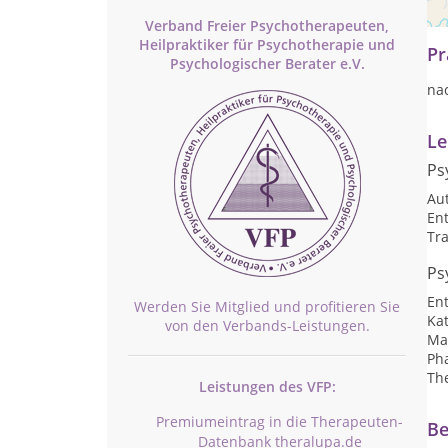
Ve
Verband Freier Psychotherapeuten,
Heilpraktiker für Psychotherapie und
Pr
Psychologischer Berater e.V.
na
Le
Ps
Au
En
Tr
Ps
En
Werden Sie Mitglied und profitieren Sie
Ka
von den Verbands-Leistungen.
Ma
Ph
Th
Leistungen des VFP:
Premiumeintrag in die Therapeuten-
Be
Datenbank theralupa.de