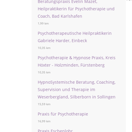
Beratungspraxis Evelin Mazet,
Heilpraktikerin für Psychotherapie und
Coach, Bad Karlshafen
1,99 km
Psychotherapeutische Heilpraktikerin
Gabriele Harder, Einbeck
10,35 km
Psychotherapie & Hypnose Praxis, Kreis
Höxter - Holzminden, Fürstenberg
10,35 km
HypnoSystemische Beratung, Coaching,
Supervision und Therapie im
Weserbergland, Silberborn in Sollingen
15,59 km
Praxis für Psychotherapie
16,99 km
Praxis Eschenlohr