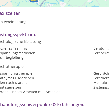
rlusterlebnissen und Trauer
axiszeiten:
ch Vereinbarung
istungsspektrum:
ychologische Beratung
togenes Training
Beratung
tspannungsmethoden
Lernbera
auerbegleitung
ychotherapie
tspannungstherapie
Gespräch
tathymes Bilderleben
Lernthera
len nach Märchen
Mentaltr
antasiereisen
Systemis
erapeutisches Arbeiten mit Symbolen
handlungsschwerpunkte & Erfahrungen: