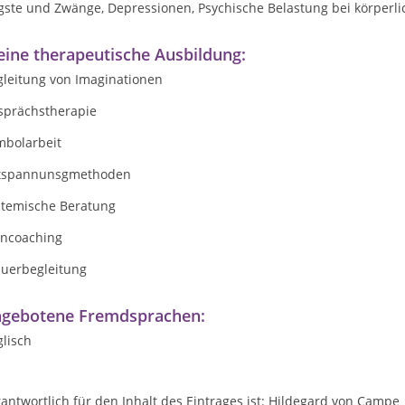
gste und Zwänge, Depressionen, Psychische Belastung bei körperl
ine therapeutische Ausbildung:
gleitung von Imaginationen
sprächstherapie
mbolarbeit
tspannunsgmethoden
stemische Beratung
rncoaching
auerbegleitung
gebotene Fremdsprachen:
lisch
antwortlich für den Inhalt des Eintrages ist: Hildegard von Campe