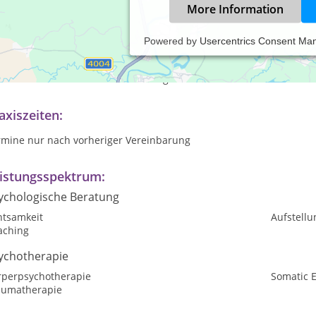
More Information
Powered by
Usercentrics Consent Ma
n Ihre Gesundheit, Ihre Partnerschaft, Ihr Unternehmen oder ande
terstütze ich Sie, einen für Sie stimmigen Lösungsweg zu finden,
tdecken und Raum für Veränderung zu schaffen.
axiszeiten:
rmine nur nach vorheriger Vereinbarung
istungsspektrum:
ychologische Beratung
htsamkeit
Aufstellu
aching
ychotherapie
rperpsychotherapie
Somatic 
aumatherapie