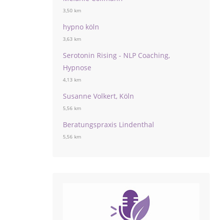
3,50 km
hypno köln
3,63 km
Serotonin Rising - NLP Coaching,
Hypnose
4,13 km
Susanne Volkert, Köln
5,56 km
Beratungspraxis Lindenthal
5,56 km