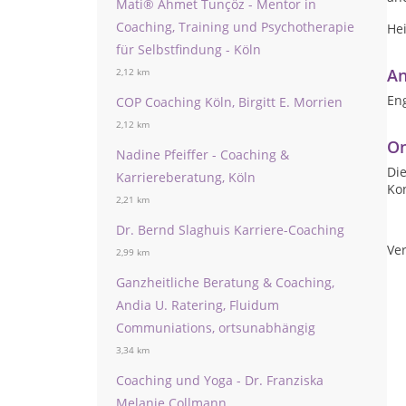
Mati® Ahmet Tunçöz - Mentor in
Coaching, Training und Psychotherapie
Hei
für Selbstfindung - Köln
An
2,12 km
Eng
COP Coaching Köln, Birgitt E. Morrien
2,12 km
On
Nadine Pfeiffer - Coaching &
Die
Karriereberatung, Köln
Ko
2,21 km
Dr. Bernd Slaghuis Karriere-Coaching
Ver
2,99 km
Ganzheitliche Beratung & Coaching,
Andia U. Ratering, Fluidum
Communiations, ortsunabhängig
3,34 km
Coaching und Yoga - Dr. Franziska
Melanie Collmann