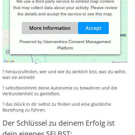
We use a third party service to embed map content
that may collect data about your activity. Please review
the details and accept the service to see this map.
More Information
Accept
Powered by
Usercentrics Consent Management
Platform
Es bereitet mir große Freude, dich insbesondere als Frau, als
Partnerin in deine Paarbeziehung darin zu bestärken,
fokussiert auf eigene Stärken
? herauszufinden, wer und wie du wirklich bist, was du willst,
was sie antreibt
? selbstbestimmt deine Autonomie zu bewahren und die
Verbundenheit zu genießen,
? das Glück in dir selbst zu finden und eine glückliche
Beziehung zu führen.
Der Schlüssel zu deinem Erfolg ist
dein eigenes SELBST: