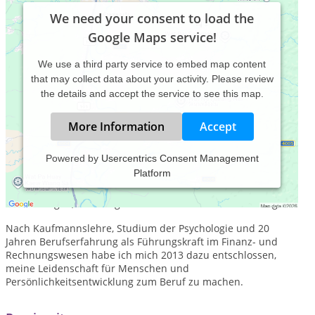
We need your consent to load the
Google Maps service!
We use a third party service to embed map content
that may collect data about your activity. Please review
the details and accept the service to see this map.
More Information
Accept
Powered by
Usercentrics Consent Management
Platform
Ich bin Heilpraktiker für Psychotherapie und Business Coach,
lebe seit 25 Jahren in Berlin und biete seit einigen Jahren
Aufstellungen, Coachings und Persönlichkeitsentwicklung an.
Nach Kaufmannslehre, Studium der Psychologie und 20
Jahren Berufserfahrung als Führungskraft im Finanz- und
Rechnungswesen habe ich mich 2013 dazu entschlossen,
meine Leidenschaft für Menschen und
Persönlichkeitsentwicklung zum Beruf zu machen.