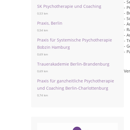
- 
SK Psychotherapie und Coaching
- 
- B
0,53 km
- S
Praxis, Berlin
- Ä
- 
0,54 km
- 
Praxis für Systemische Psychotherapie
- T
- 
Bobzin Hamburg
- 
0,69 km
Trauerakademie Berlin-Brandenburg
Ver
0,69 km
Praxis für ganzheitliche Psychotherapie
und Coaching Berlin-Charlottenburg
0,74 km