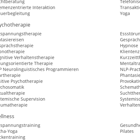
chtberatung
Telefoni
emenzentrierte Interaktion
Transakt
auerbegleitung
Yoga
ychotherapie
tspannungstherapie
Essstöru
tasiereisen
Gespräch
sprächstherapie
Hypnose
pnotherapie
Klientenz
nitive Verhaltenstherapie
Kurzzeitt
sungsorientierte Therapie
Mentaltr
P Neurolinguistisches Programmieren
NLP-Pract
artherapie
Phantasi
itive Psychotherapie
Provokati
ychosomatik
Schemath
xualtherapie
Suchtthe
stemische Supervision
Systemis
aumatherapie
Verhalte
llness
tspannungstraining
Gesundhe
tha-Yoga
Pilates
ckentraining