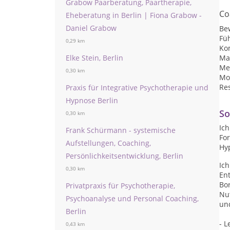
Grabow Paarberatung, Paartherapie,
Co
Eheberatung in Berlin | Fiona Grabow -
Daniel Grabow
Be
Fü
0,29 km
Ko
Elke Stein, Berlin
Ma
Me
0,30 km
Mot
Res
Praxis für Integrative Psychotherapie und
Hypnose Berlin
So
0,30 km
Ich
Frank Schürmann - systemische
Fo
Aufstellungen, Coaching,
Hy
Persönlichkeitsentwicklung, Berlin
Ich
0,30 km
Ent
Bor
Privatpraxis für Psychotherapie,
Nut
Psychoanalyse und Personal Coaching,
un
Berlin
- L
0,43 km