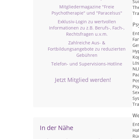
Su
Mitgliedermagazine "Freie
Th
Psychotherapie" und "Paracelsus"
Tr
Exklusiv-Login zu wertvollen
Ps
Informationen zu z.B. Berufs-, Fach-,
En
Rechtsfragen u.v.m.
Fan
Zahlreiche Aus- &
Ge
Fortbildungsangebote zu reduzierten
Hy
Gebühren
Kog
Lö
Telefon- und Supervisions-Hotline
NL
Pa
Jetzt Mitglied werden!
Pos
Ps
Se
Sy
Tr
We
En
In der Nähe
Ha
Rü