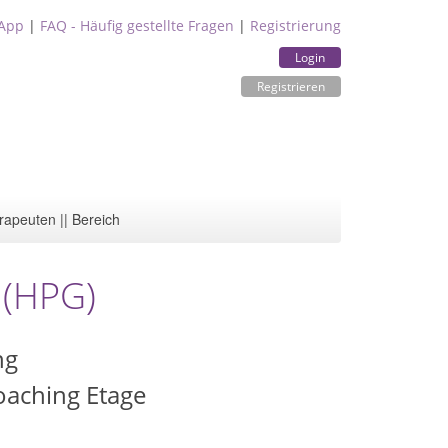
App
|
FAQ - Häufig gestellte Fragen
|
Registrierung
Login
Registrieren
rapeuten || Bereich
 (HPG)
ng
oaching Etage