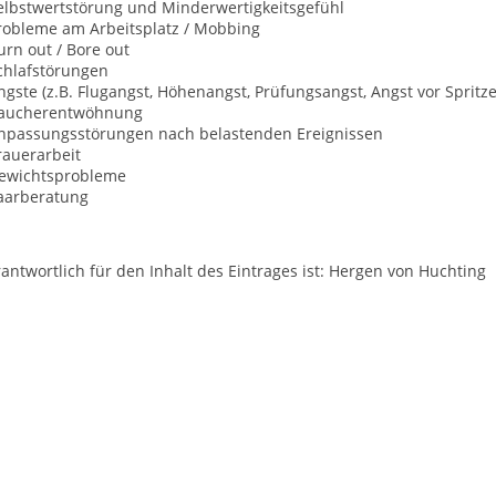
Selbstwertstörung und Minderwertigkeitsgefühl
Probleme am Arbeitsplatz / Mobbing
urn out / Bore out
chlafstörungen
ngste (z.B. Flugangst, Höhenangst, Prüfungsangst, Angst vor Spritze
Raucherentwöhnung
Anpassungsstörungen nach belastenden Ereignissen
rauerarbeit
Gewichtsprobleme
Paarberatung
antwortlich für den Inhalt des Eintrages ist: Hergen von Huchting