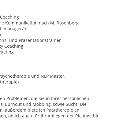
 Coaching
eie Kommunikation nach M. Rosenberg
ätsmanager/in
n
ns- und Präsentationstrainer
ty Coaching
rketing
 Psychotherapie und NLP Master.
therapie).
n Problemen, die Sie in Ihrer persönlichen
ess, Burnout und Mobbing, sowie Sucht. Die
n, außerdem biete ich Paartherapie an.
n, ob ich auch für Ihr Anliegen der Richtige bin,