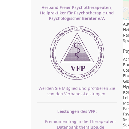
Le
Verband Freier Psychotherapeuten,
Heilpraktiker für Psychotherapie und
Tr
Psychologischer Berater e.V.
Au
He
Ra
Sp
Ps
Ac
Bu
Co
Eh
Ge
Hy
Werden Sie Mitglied und profitieren Sie
Kö
von den Verbands-Leistungen.
Le
Me
Pa
Leistungen des VFP:
Psy
Se
Premiumeintrag in die Therapeuten-
Se
Datenbank theralupa.de