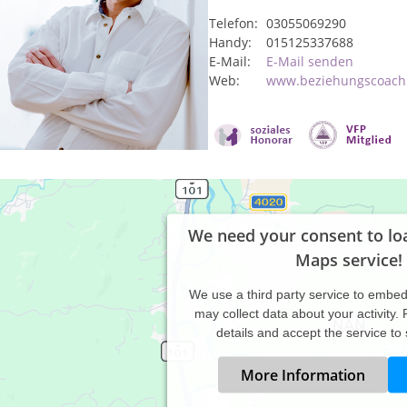
Telefon:
03055069290
Handy:
015125337688
E-Mail:
E-Mail senden
Web:
www.beziehungscoach
We need your consent to lo
Maps service!
We use a third party service to embe
may collect data about your activity.
details and accept the service to
More Information