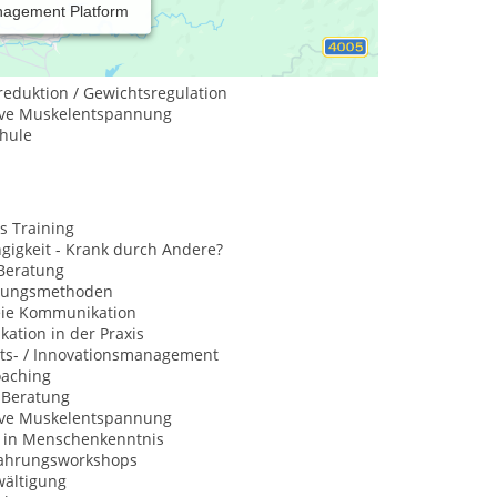
nagement Platform
eduktion / Gewichtsregulation
ive Muskelentspannung
hule
s Training
gigkeit - Krank durch Andere?
Beratung
nungsmethoden
eie Kommunikation
ation in der Praxis
äts- / Innovationsmanagement
oaching
Beratung
ive Muskelentspannung
 in Menschenkenntnis
fahrungsworkshops
wältigung