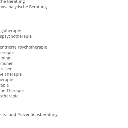
sche Beratung
ionsanalytische Beratung
ngstherapie
spsychotherapie
entrierte Psychotherapie
herapie
aining
itioner
ereisen
ve Therapie
erapie
rapie
che Therapie
nstherapie
its- und Präventionsberatung