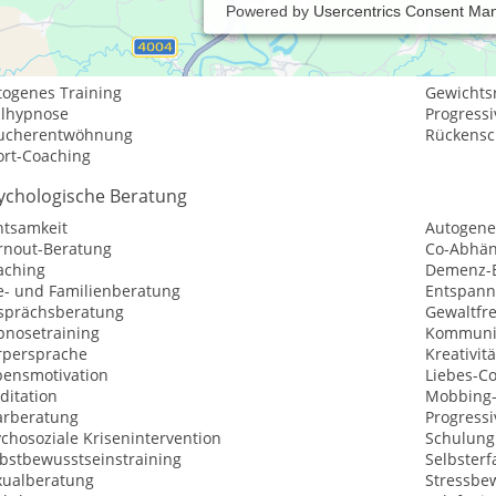
Powered by
Usercentrics Consent Ma
istungsspektrum:
aditionelle und komplementäre Medizin, Heilkunde
togenes Training
Gewichtsr
ilhypnose
Progress
ucherentwöhnung
Rückensc
ort-Coaching
ychologische Beratung
htsamkeit
Autogene
rnout-Beratung
Co-Abhän
aching
Demenz-
e- und Familienberatung
Entspan
sprächsberatung
Gewaltfr
pnosetraining
Kommunik
rpersprache
Kreativit
bensmotivation
Liebes-C
ditation
Mobbing-
arberatung
Progress
chosoziale Krisenintervention
Schulung
lbstbewusstseinstraining
Selbster
xualberatung
Stressbe