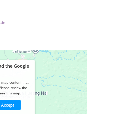
.de
ad the Google
d map content that
 Please review the
 see this map.
Accept