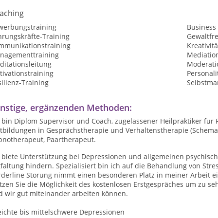
aching
werbungstraining
Business
hrungskräfte-Training
Gewaltfr
mmunikationstraining
Kreativit
nagementtraining
Mediatio
ditationsleitung
Moderatio
ivationstraining
Personali
ilienz-Training
Selbstma
nstige, ergänzenden Methoden:
 bin Diplom Supervisor und Coach, zugelassener Heilpraktiker für
rtbildungen in Gesprächstherapie und Verhaltenstherapie (Schema
pnotherapeut, Paartherapeut.
 biete Unterstützung bei Depressionen und allgemeinen psychische
faltung hindern. Spezialisiert bin ich auf die Behandlung von Str
derline Störung nimmt einen besonderen Platz in meiner Arbeit ei
zen Sie die Möglichkeit des kostenlosen Erstgespräches um zu sehe
d wir gut miteinander arbeiten können.
eichte bis mittelschwere Depressionen