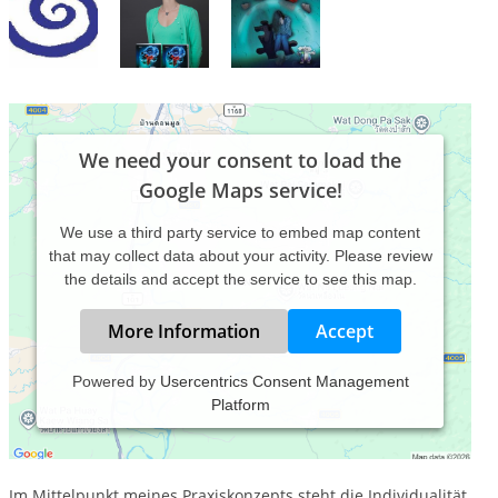
We need your consent to load the
Google Maps service!
We use a third party service to embed map content
that may collect data about your activity. Please review
the details and accept the service to see this map.
More Information
Accept
Powered by
Usercentrics Consent Management
Platform
Ich beherrsche unterschiedliche Verfahren,Methoden und
Techniken, die ich je nach der Persönlichkeit des Klienten/der
Klientin und der vorhandenen Problematik anwende.
Im Mittelpunkt meines Praxiskonzepts steht die Individualität