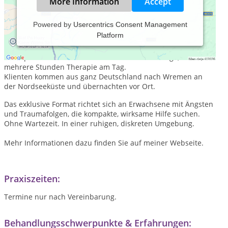
More Information
Accept
Powered by
Usercentrics Consent Management
Platform
EMDR-Intensivwochen an der Nordsee
Ich biete EMDR-
Therapie in einem intensiven Format an: fünf Tage, Mo-Fr,
mehrere Stunden Therapie am Tag.
Klienten kommen aus ganz Deutschland nach Wremen an
der Nordseeküste und übernachten vor Ort.
Das exklusive Format richtet sich an Erwachsene mit Ängsten
und Traumafolgen, die kompakte, wirksame Hilfe suchen.
Ohne Wartezeit. In einer ruhigen, diskreten Umgebung.
Mehr Informationen dazu finden Sie auf meiner Webseite.
Praxiszeiten:
Termine nur nach Vereinbarung.
Behandlungsschwerpunkte & Erfahrungen: