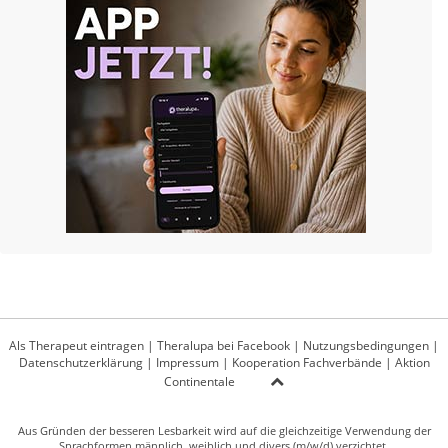
Als Therapeut eintragen
|
Theralupa bei Facebook
|
Nutzungsbedingungen
|
Datenschutzerklärung
|
Impressum
|
Kooperation Fachverbände
|
Aktion
Continentale
Aus Gründen der besseren Lesbarkeit wird auf die gleichzeitige Verwendung der
Sprachformen männlich, weiblich und divers (m/w/d) verzichtet.