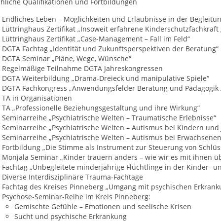
hliche Qualifikationen und Fortbildungen
Endliches Leben – Möglichkeiten und Erlaubnisse in der Begleitu
Lüttringhaus Zertifikat „Insoweit erfahrene Kinderschutzfachkraf
Lüttringhaus Zertifikat „Case-Management – Fall im Feld“
DGTA Fachtag „Identität und Zukunftsperspektiven der Beratung“
DGTA Seminar „Pläne, Wege, Wünsche“
Regelmäßige Teilnahme DGTA Jahreskongressen
DGTA Weiterbildung „Drama-Dreieck und manipulative Spiele“
DGTA Fachkongress „Anwendungsfelder Beratung und Pädagogik 
TA in Organisationen
TA „Professionelle Beziehungsgestaltung und ihre Wirkung“
Seminarreihe „Psychiatrische Welten – Traumatische Erlebnisse“
Seminarreihe „Psychiatrische Welten – Autismus bei Kindern und
Seminarreihe „Psychiatrische Welten – Autismus bei Erwachsenen
Fortbildung „Die Stimme als Instrument zur Steuerung von Schl
Monjala Seminar „Kinder trauern anders – wie wir es mit ihnen 
Fachtag „Unbegleitete minderjährige Flüchtlinge in der Kinder- u
Diverse Interdisziplinäre Trauma-Fachtage
Fachtag des Kreises Pinneberg „Umgang mit psychischen Erkran
Psychose-Seminar-Reihe im Kreis Pinneberg:
Gemischte Gefühle – Emotionen und seelische Krisen
Sucht und psychische Erkrankung