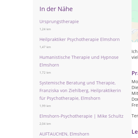
In der Nähe
Ursprungstherapie
Ich
1,24 km
Be
Heilpraktiker Psychotherapie Elmshorn
Ihn
1,47 km
Ich
Humanistische Therapie und Hypnose
vie
Elmshorn
Pr
1,72 km
Mon
Systemische Beratung und Therapie,
Die
Franziska von Ziehlberg, Heilpraktikerin
Mit
für Psychotherapie, Elmshorn
Don
Fre
1,99 km
Te
Elmshorn-Psychotherapie | Mike Schultz
2,04 km
Le
AUFTAUCHEN, Elmshorn