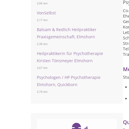
Ps
2,06 km
Co
VonSelbst
Eh
2,17 km
Ge
Ko
Balsam & Redlich Heilpraktiker
Le
Praxisgemeinschaft, Elmshorn
Sc
St
2,36 km
Te
Heilpraktikerin für Psychotherapie
Tr
Kirsten Tönsmeyer Elmshorn
Me
2,67 km
St
Psychologen / HP Psychotherapie
Elmshorn, Quickborn
2,74 km
Qu