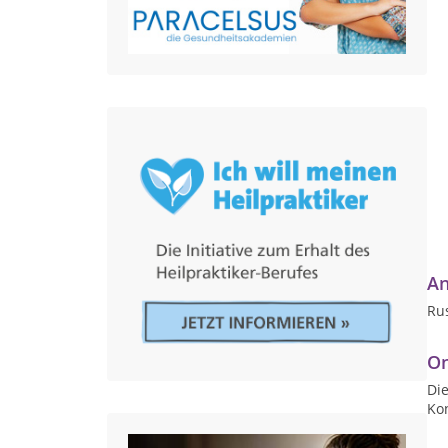
An
Ru
On
Die
Ko