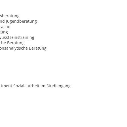
sberatung
und Jugendberatung
rache
tung
usstseinstraining
sche Beratung
ionsanalytische Beratung
tment Soziale Arbeit im Studiengang