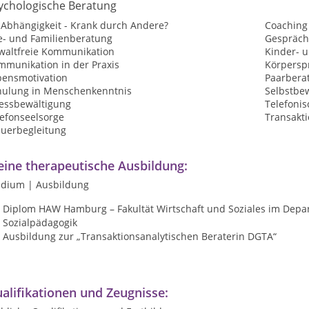
ychologische Beratung
-Abhängigkeit - Krank durch Andere?
Coaching
e- und Familienberatung
Gespräch
waltfreie Kommunikation
Kinder- 
mmunikation in der Praxis
Körpersp
bensmotivation
Paarbera
hulung in Menschenkenntnis
Selbstbew
ressbewältigung
Telefoni
lefonseelsorge
Transakt
auerbegleitung
ine therapeutische Ausbildung:
udium | Ausbildung
Diplom HAW Hamburg – Fakultät Wirtschaft und Soziales im Depar
Sozialpädagogik
Ausbildung zur „Transaktionsanalytischen Beraterin DGTA“
alifikationen und Zeugnisse: