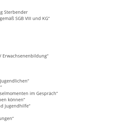
ng Sterbender
t gemäß SGB VIII und KG“
/ Erwachsenenbildung“
 Jugendlichen“
“
üsselmomenten im Gespräch“
üben können“
nd Jugendhilfe“
kungen“