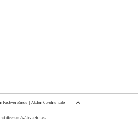
on Fachverbände
|
Aktion Continentale
d divers (m/w/d) verzichtet.