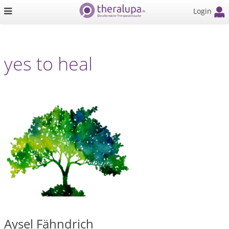
Login
yes to heal
Aysel Fähndrich