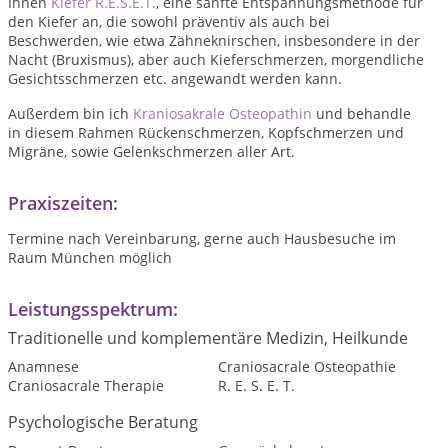
Ihnen
Kiefer R.E.S.E.T.
, eine sanfte Entspannungsmethode für
den Kiefer an, die sowohl präventiv als auch bei
Beschwerden, wie etwa Zähneknirschen, insbesondere in der
Nacht (Bruxismus), aber auch Kieferschmerzen, morgendliche
Gesichtsschmerzen etc. angewandt werden kann.
Außerdem bin ich
Kraniosakrale Osteopathin
und behandle
in diesem Rahmen Rückenschmerzen, Kopfschmerzen und
Migräne, sowie Gelenkschmerzen aller Art.
Praxiszeiten:
Termine nach Vereinbarung, gerne auch Hausbesuche im
Raum München möglich
Leistungsspektrum:
Traditionelle und komplementäre Medizin, Heilkunde
Anamnese
Craniosacrale Osteopathie
Craniosacrale Therapie
R. E. S. E. T.
Psychologische Beratung