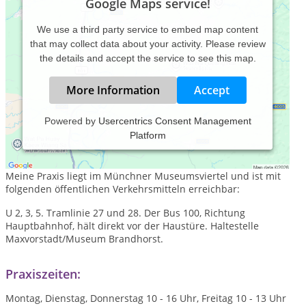
Google Maps service!
We use a third party service to embed map content
that may collect data about your activity. Please review
the details and accept the service to see this map.
More Information
Accept
Powered by
Usercentrics Consent Management
Platform
Ich arbeite seit 2001 klassisch homöopathisch und biete
Systemaufstellungen, auch als Einzelsitzung, an.
Meine Praxis liegt im Münchner Museumsviertel und ist mit
folgenden öffentlichen Verkehrsmitteln erreichbar:
U 2, 3, 5. Tramlinie 27 und 28. Der Bus 100, Richtung
Hauptbahnhof, hält direkt vor der Haustüre. Haltestelle
Maxvorstadt/Museum Brandhorst.
Praxiszeiten:
Montag, Dienstag, Donnerstag 10 - 16 Uhr, Freitag 10 - 13 Uhr