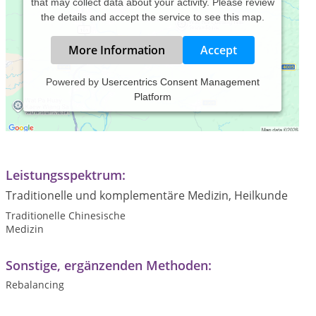
that may collect data about your activity. Please review
the details and accept the service to see this map.
More Information
Accept
Powered by
Usercentrics Consent Management
Platform
Dies ist eine Heilpraktikerpraxis mit Spezialisierung auf TCM
und Rebalancing.
Leistungsspektrum:
Traditionelle und komplementäre Medizin, Heilkunde
Traditionelle Chinesische
Medizin
Sonstige, ergänzenden Methoden:
Rebalancing