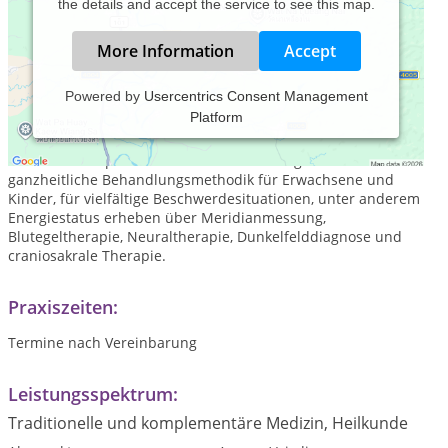
the details and accept the service to see this map.
More Information
Accept
Powered by
Usercentrics Consent Management
Platform
Der Praxisschwerpunkt befindet sich auf der Verbindung
moderner und traditioneller Verfahren der Naturheilkunde
und der Osteopathie für differenzierte Diagnostik und
ganzheitliche Behandlungsmethodik für Erwachsene und
Kinder, für vielfältige Beschwerdesituationen, unter anderem
Energiestatus erheben über Meridianmessung,
Blutegeltherapie, Neuraltherapie, Dunkelfelddiagnose und
craniosakrale Therapie.
Praxiszeiten:
Termine nach Vereinbarung
Leistungsspektrum:
Traditionelle und komplementäre Medizin, Heilkunde