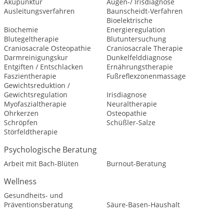
Akupunktur
Augen-/ Irisdiagnose
Ausleitungsverfahren
Baunscheidt-Verfahren
Bioelektrische
Biochemie
Energieregulation
Blutegeltherapie
Blutuntersuchung
Craniosacrale Osteopathie
Craniosacrale Therapie
Darmreinigungskur
Dunkelfelddiagnose
Entgiften / Entschlacken
Ernährungstherapie
Faszientherapie
Fußreflexzonenmassage
Gewichtsreduktion /
Gewichtsregulation
Irisdiagnose
Myofaszialtherapie
Neuraltherapie
Ohrkerzen
Osteopathie
Schröpfen
Schüßler-Salze
Störfeldtherapie
Psychologische Beratung
Arbeit mit Bach-Blüten
Burnout-Beratung
Wellness
Gesundheits- und
Präventionsberatung
Säure-Basen-Haushalt