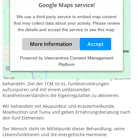
Google Maps service!
We use a third party service to embed map content
that may collect data about your activity. Please review
the details and accept the service to see this map.
More Information
Accept
Powered by
Usercentrics Consent Management
Platform
Die Traditionelle Chinesische Medizin kann bei allen
chronischen und akuten Erkrankungen angewendet werden
und sowohl funktionelle als auch organische Störungen
behandeln. Ziel der TCM ist es, Funktionsstörungen
aufzuspüren und mit einem umfassenden
Krankheitsverständnis die Eigenregulation zu aktivieren.
Wir behandeln mit Akupunktur und Kräuterheilkunde,
Moxibustion und Tuina und geben Ernährungsberatung nach
den fünf Elementen.
Der Mensch steht im Mittelpunkt dieser Behandlung, seine
Lebensfunktionen und die energetische Harmonie.