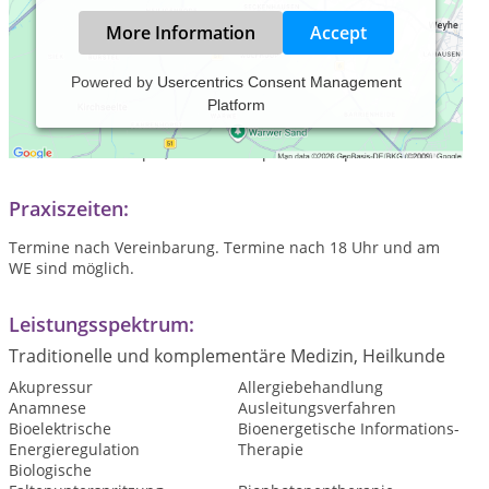
More Information
Accept
Powered by
Usercentrics Consent Management
Platform
Naturheilpraxis für Schmerz-Behandlungen im Centrum
Nürnberg, Bioresonanz, Psychotherapie, CQM, EFT,
ausleitende Therapie, Neuraltherapie, Homöopathie.
Praxiszeiten:
Termine nach Vereinbarung. Termine nach 18 Uhr und am
WE sind möglich.
Leistungsspektrum:
Traditionelle und komplementäre Medizin, Heilkunde
Akupressur
Allergiebehandlung
Anamnese
Ausleitungsverfahren
Bioelektrische
Bioenergetische Informations-
Energieregulation
Therapie
Biologische