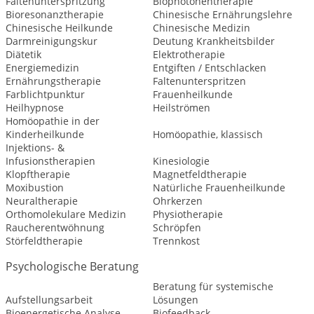
Faltenunterspritzung
Biophotonentherapie
Bioresonanztherapie
Chinesische Ernährungslehre
Chinesische Heilkunde
Chinesische Medizin
Darmreinigungskur
Deutung Krankheitsbilder
Diätetik
Elektrotherapie
Energiemedizin
Entgiften / Entschlacken
Ernährungstherapie
Faltenunterspritzen
Farblichtpunktur
Frauenheilkunde
Heilhypnose
Heilströmen
Homöopathie in der
Kinderheilkunde
Homöopathie, klassisch
Injektions- &
Infusionstherapien
Kinesiologie
Klopftherapie
Magnetfeldtherapie
Moxibustion
Natürliche Frauenheilkunde
Neuraltherapie
Ohrkerzen
Orthomolekulare Medizin
Physiotherapie
Raucherentwöhnung
Schröpfen
Störfeldtherapie
Trennkost
Psychologische Beratung
Beratung für systemische
Aufstellungsarbeit
Lösungen
Bioenergetische Analyse
Biofeedback